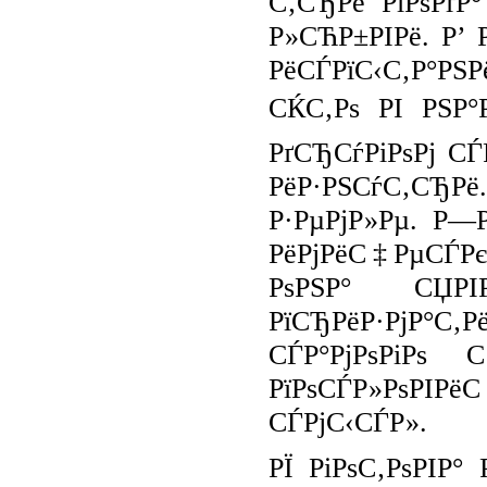
С‚СЂРё РіРѕРґР
Р»СЋР±РІРё. Р’ 
РёСЃРїС‹С‚Р°РЅР
СЌС‚Рѕ РІ РЅР°Р
РґСЂСѓРіРѕРј С
РёР·РЅСѓС‚СЂРё.
Р·РµРјР»Рµ. Р—
РёРјРёС‡РµСЃРє
РѕРЅР° СЏРІР
РїСЂРёР·РјР°С‚
СЃР°РјРѕРіРѕ
РїРѕСЃР»РѕРІР
СЃРјС‹СЃР».
РЇ РіРѕС‚РѕРІР