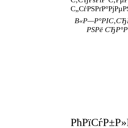
С„СѓРЅРґР°РјРµР
В«Р—Р°РІС‚СЂР
РЅРё СЂР°Р·
РћРїСѓР±Р»