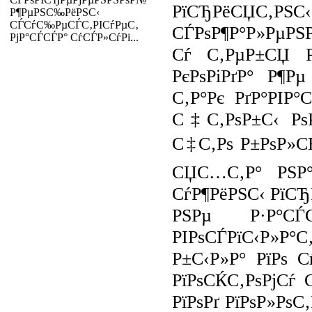
РїСЂРёСЏС‚РЅС‹
Р¶РµРЅС‰РёРЅС‹
СЃСѓС‰РµСЃС‚РІСѓРµС‚
СЃРѕР¶Р°Р»РµРЅ
РјР°СЃСЃР° СѓСЃР»СѓРі...
Сѓ С‚РµР±СЏ Р
РєРѕРіРґР° Р¶Р
С‚Р°Рє РґР°РІР
С‡С‚РѕР±С‹ Рѕ
С‡С‚Рѕ Р±РѕР»С
СЏС…С‚Р° РЅР° 
СѓР¶РёРЅС‹ РїСЂ
РЅРµ Р·Р°СЃ
РІРѕСЃРїС‹Р»Р°
Р±С‹Р»Р° РїРѕ 
РїРѕСЌС‚РѕРјСѓ
РїРѕРґ РїРѕР»Рѕ