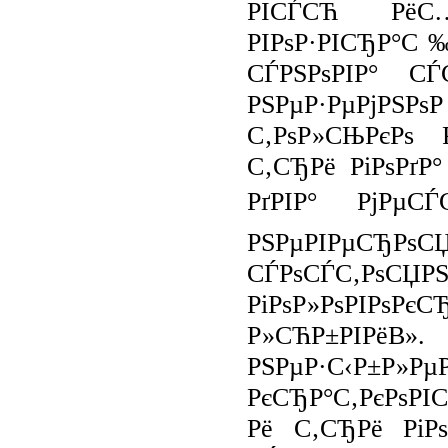
РІСЃСЋ РёС…
РІРѕР·РІСЂР°С
СЃРЅРѕРІР° С
РЅРµР·РµРјРЅР
С‚РѕР»СЊРєРѕ 
С‚СЂРё РіРѕРґР
РґРІР° РјРµС
РЅРµРІРµСЂРѕ
СЃРѕСЃС‚РѕС
РіРѕР»РѕРІРѕРє
Р»СЋР±РІРёВ»
РЅРµР·С‹
РєСЂР°С‚РєРѕРІ
Рё С‚СЂРё РіРѕ