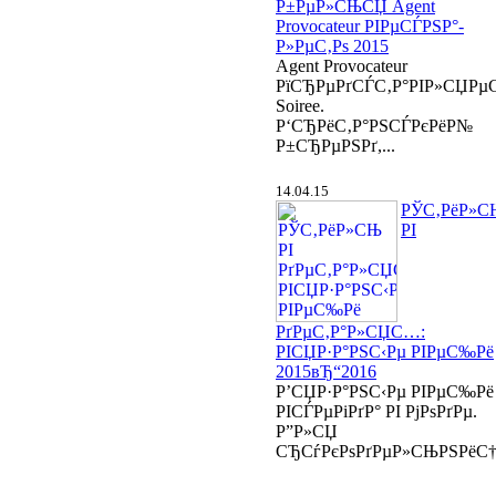
Р±РµР»СЊСЏ Agent
Provocateur РІРµСЃРЅР°-
Р»РµС‚Рѕ 2015
Agent Provocateur
РїСЂРµРґСЃС‚Р°РІР»СЏРµ
Soiree.
Р‘СЂРёС‚Р°РЅСЃРєРёР№
Р±СЂРµРЅРґ,...
14.04.15
РЎС‚РёР»С
РІ
РґРµС‚Р°Р»СЏС…:
РІСЏР·Р°РЅС‹Рµ РІРµС‰Рё
2015вЂ“2016
Р’СЏР·Р°РЅС‹Рµ РІРµС‰Рё
РІСЃРµРіРґР° РІ РјРѕРґРµ.
Р”Р»СЏ
СЂСѓРєРѕРґРµР»СЊРЅРёС†,