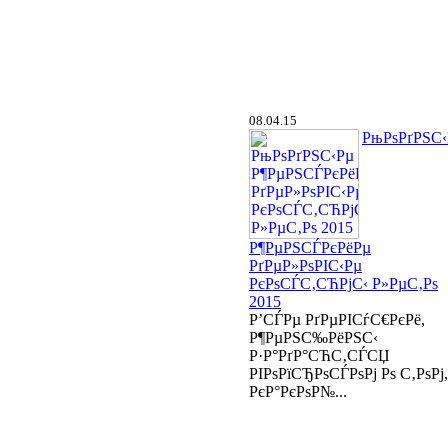
08.04.15
РњРѕРґРЅС‹
Р¶РµРЅСЃРєРёРµ
РґРµР»РѕРІС‹Рµ
РєРѕСЃС‚СЋРјС‹ Р»РµС‚Рѕ
2015
Р’СЃРµ РґРµРІСѓС€РєРё,
Р¶РµРЅС‰РёРЅС‹
Р·Р°РґР°СЋС‚СЃСЏ
РІРѕРїСЂРѕСЃРѕРј Рѕ С‚РѕРј,
РєР°РєРѕР№...