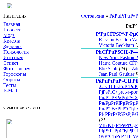
Навигация
Фотоархив
»
РќРµРґРµР»Рё
Главная
РљР°
Новости
Р’РµСЃРЅР°-Р›РµС
Мода
Russian Fashion W
Красота
Victoria Beckham
[
Здоровье
Психология
РћСЃРµРЅСЊ-Р—Рё
Интерьер
New York Fashoin
Этикет
Haute Couture СЃ
Фотогалерея
Elie Saab
[44]
,
Val
Гороскопы
Jean Paul Gaultier
[
Опросы
РќРµРґРµР»СЏ Рј
Тесты
22-СЏ РќРµРґРµР»С
E-Mail
РјРѕРґС‹ pret-a-por
РњР” Р•Р»РµРЅС‹
РњРµРґРІРµРґРµР
Семейнок счастье
РњР” В«РҐР°СЂР
Рё Р­РєРѕРЅРѕРјРё
[7]
,
VIKKI (Р’РёРєС‚
РђРЅРґРµСЂР¶Р°Р
(РјР°СЂРєР° В«