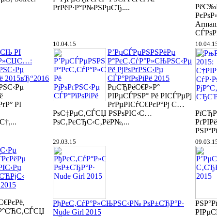
РёС‰
РґРёР·Р°Р№РЅРµСЂ....
РєРѕР
Armani
СЃРѕРІ
10.04.15
10.04.1
СЊ РІ
Р’РµСЃРµРЅРЅРёРµ
°Р»СЏС…:
Р°РєС‚СѓР°Р»СЊРЅС‹Рµ
РЅС‹Рµ
Рё РјРѕРґРЅС‹Рµ
 2015вЂ“2016
СЃР°РїРѕРіРё 2015
РЅС‹Рµ
РџСЂРёС€Р»Р°
ё
РІРµСЃРЅР° Рё РІСЃРµРј
ґР° РІ
РґРµРІСѓС€РєР°Рј С…
РѕС‡РµС‚СЃСЏ РЅРѕРІС‹С…
РїСЂР
†,...
РѕС‚РєСЂС‹С‚РёР№,...
РґРІР
РЅР°Р
29.03.15
09.03.1
С‹Рµ
ЃРєРёРµ
РІС‹Рµ
СЋРјС‹
 2015
С€РєРё,
РђРєС‚СѓР°Р»СЊРЅС‹Р№ РѕР±СЂР°Р·
РЅР°
ґР°СЋС‚СЃСЏ
Nude Girl 2015
РІРµС