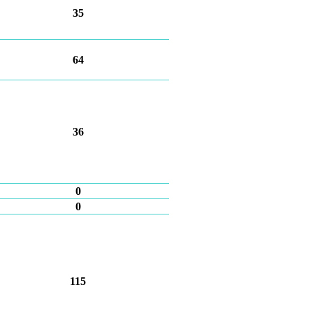
35
64
36
0
0
115