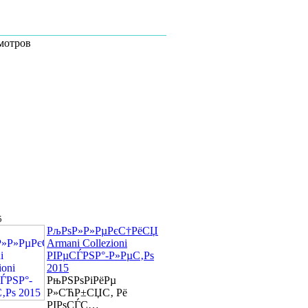
мотров
5
РљРѕР»Р»РµРєС†РёСЏ
Armani Collezioni
РІРµСЃРЅР°-Р»РµС‚Рѕ
2015
РњРЅРѕРіРёРµ
Р»СЋР±СЏС‚ Рё
РІРѕСЃС…