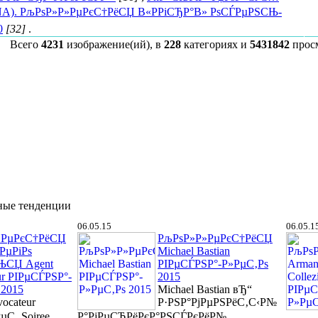
A). РљРѕР»Р»РµРєС†РёСЏ В«РРіСЂР°В» РѕСЃРµРЅСЊ-
0
[32]
.
Всего
4231
изображение(ий), в
228
категориях и
5431842
прос
ные тенденции
06.05.15
06.05.1
»РµРєС†РёСЏ
РљРѕР»Р»РµРєС†РёСЏ
РµРіРѕ
Michael Bastian
ЊСЏ Agent
РІРµСЃРЅР°-Р»РµС‚Рѕ
ur РІРµСЃРЅР°-
2015
 2015
Michael Bastian вЂ“
vocateur
Р·РЅР°РјРµРЅРёС‚С‹Р№
С‚ Soiree.
Р°РјРµСЂРёРєР°РЅСЃРєРёР№