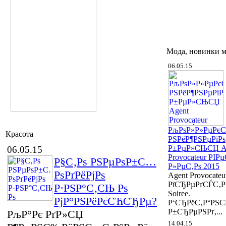
Мода, новинки 
06.05.15
РљРѕР»Р»РµРє
Красота
РЅРёР¶РЅРµРіРѕ
Р±РµР»СЊСЏ A
06.05.15
Provocateur РІР
Р§С‚Рѕ РЅРµРѕР±С…
Р»РµС‚Рѕ 2015
РѕРґРёРјРѕ
Agent Provocateu
РїСЂРµРґСЃС‚Р
Р·РЅР°С‚СЊ Рѕ
Soiree.
РјР°РЅРёРєСЋСЂРµ?
Р‘СЂРёС‚Р°РЅ
Р±СЂРµРЅРґ,...
РљР°Рє РґР»СЏ
14.04.15