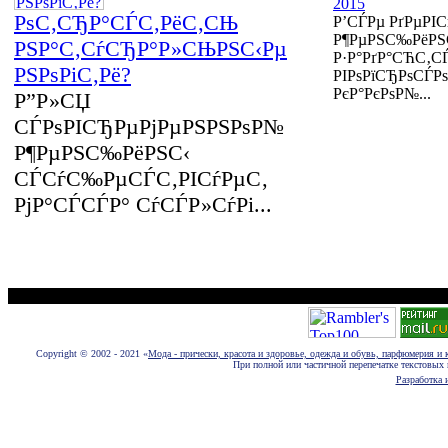
2015
РѕС‚СЂР°СЃС‚РёС‚СЊ
Р’СЃРµ РґРµРІС
Р¶РµРЅС‰РёРЅ
РЅР°С‚СѓСЂР°Р»СЊРЅС‹Рµ
Р·Р°РґР°СЋС‚С
РЅРѕРіС‚Рё?
РІРѕРїСЂРѕСЃРѕР
РєР°РєРѕР№...
Р”Р»СЏ
СЃРѕРІСЂРµРјРµРЅРЅРѕР№
Р¶РµРЅС‰РёРЅС‹
СЃСѓС‰РµСЃС‚РІСѓРµС‚
РјР°СЃСЃР° СѓСЃР»СѓРі...
Размещение новостей, статей, фотографий, пресс-релизов и рекламы euromo
Copyright © 2002 - 2021 «
Мода - прически, красота и здоровье, одежда и обувь, парфюмерия и 
При полной или частичной перепечатке текстовых 
Разработка и