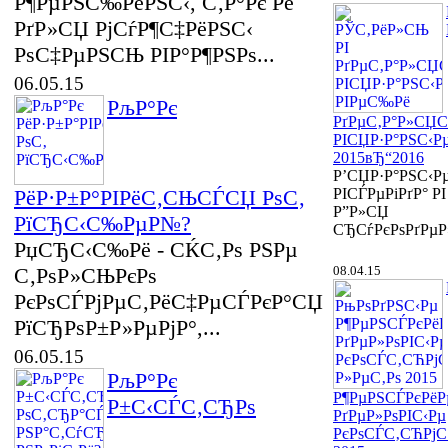
Р¶РµРЅС‰РёРЅС‹, С‚Р°Рє Рё
РґР»СЏ РјСѓР¶С‡РёРЅС‹
РѕС‡РµРЅСЊ РІР°Р¶РЅРѕ...
06.05.15
РљР°Рє
РґРµС‚Р°Р»СЏ
РІСЏР·Р°РЅС‹Р
2015вЂ“2016
Р’СЏР·Р°РЅС‹Р
РёР·Р±Р°РІРёС‚СЊСЃСЏ РѕС‚
РІСЃРµРіРґР° РІ
Р”Р»СЏ
РїСЂС‹С‰РµР№?
СЂСѓРєРѕРґРµР
РџСЂС‹С‰Рё - СЌС‚Рѕ РЅРµ
С‚РѕР»СЊРєРѕ
08.04.15
РєРѕСЃРјРµС‚РёС‡РµСЃРєР°СЏ
РїСЂРѕР±Р»РµРјР°,...
06.05.15
РљР°Рє
Р¶РµРЅСЃРєРёР
Р±С‹СЃС‚СЂРѕ
РґРµР»РѕРІС‹Рµ
РєРѕСЃС‚СЋРјС