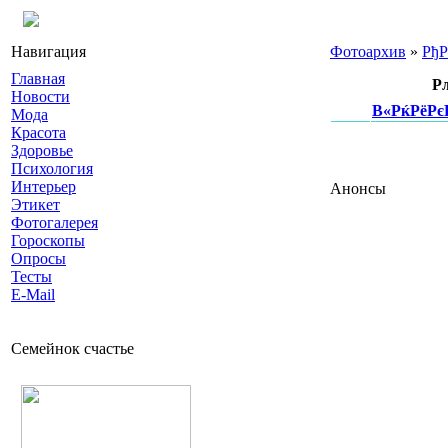
Навигация
Фотоархив
»
Рђ
Главная
Р
Новости
В«РќРёРє
Мода
Красота
Здоровье
Психология
Интерьер
Анонсы
Этикет
Фотогалерея
Гороскопы
Опросы
Тесты
E-Mail
Семейнок счастье