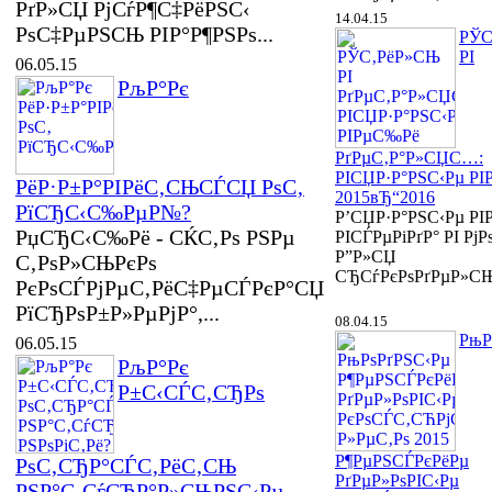
РґР»СЏ РјСѓР¶С‡РёРЅС‹
14.04.15
РѕС‡РµРЅСЊ РІР°Р¶РЅРѕ...
РЎС
РІ
06.05.15
РљР°Рє
РґРµС‚Р°Р»СЏС…:
РІСЏР·Р°РЅС‹Рµ Р
РёР·Р±Р°РІРёС‚СЊСЃСЏ РѕС‚
2015вЂ“2016
РїСЂС‹С‰РµР№?
Р’СЏР·Р°РЅС‹Рµ Р
РџСЂС‹С‰Рё - СЌС‚Рѕ РЅРµ
РІСЃРµРіРґР° РІ РјР
Р”Р»СЏ
С‚РѕР»СЊРєРѕ
СЂСѓРєРѕРґРµР»СЊР
РєРѕСЃРјРµС‚РёС‡РµСЃРєР°СЏ
РїСЂРѕР±Р»РµРјР°,...
08.04.15
РњР
06.05.15
РљР°Рє
Р±С‹СЃС‚СЂРѕ
Р¶РµРЅСЃРєРёРµ
РѕС‚СЂР°СЃС‚РёС‚СЊ
РґРµР»РѕРІС‹Рµ
РЅР°С‚СѓСЂР°Р»СЊРЅС‹Рµ