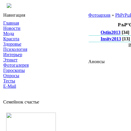
Навигация
Фотоархив
»
РћРґРµ
Главная
РљР°С
Новости
Ostin2013
[34]
Мода
Красота
Insity2013
[13]
Здоровье
Психология
Интерьер
Этикет
Анонсы
Фотогалерея
Гороскопы
Опросы
Тесты
E-Mail
Семейнок счастье