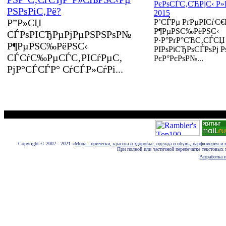
РєРѕСЃС‚СЋРјС‹ Р»
РЅРѕРіС‚Рё?
2015
Р”Р»СЏ
Р’СЃРµ РґРµРІСѓС€
Р¶РµРЅС‰РёРЅС‹
СЃРѕРІСЂРµРјРµРЅРЅРѕР№
Р·Р°РґР°СЋС‚СЃСЏ
Р¶РµРЅС‰РёРЅС‹
РІРѕРїСЂРѕСЃРѕРј Рѕ
СЃСѓС‰РµСЃС‚РІСѓРµС‚
РєР°РєРѕР№...
РјР°СЃСЃР° СѓСЃР»СѓРі...
Размещение новостей, статей, фотографий, пресс-релизов и рекламы euromo
Copyright © 2002 - 2021 «
Мода - прически, красота и здоровье, одежда и обувь, парфюмерия и 
При полной или частичной перепечатке текстовых 
Разработка и