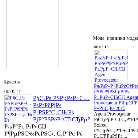
Мода, новинки моды
06.05.15
Красота
РљРѕР»Р»РµРєС†Р
06.05.15
РЅРёР¶РЅРµРіРѕ
Р§С‚Рѕ РЅРµРѕР±С…
Р±РµР»СЊСЏ Agen
Provocateur РІРµСЃР
РѕРґРёРјРѕ
Р»РµС‚Рѕ 2015
Р·РЅР°С‚СЊ Рѕ
Agent Provocateur
РјР°РЅРёРєСЋСЂРµ?
РїСЂРµРґСЃС‚Р°РІ
Soiree.
РљР°Рє РґР»СЏ
Р‘СЂРёС‚Р°РЅСЃРє
Р¶РµРЅС‰РёРЅС‹, С‚Р°Рє Рё
Р±СЂРµРЅРґ,...