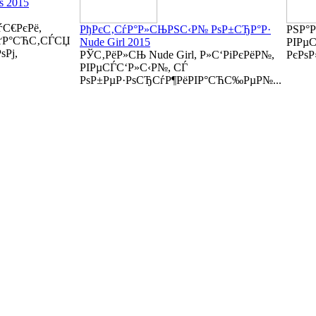
ѕ 2015
ѓС€РєРё,
РђРєС‚СѓР°Р»СЊРЅС‹Р№ РѕР±СЂР°Р·
РЅР°
РґР°СЋС‚СЃСЏ
Nude Girl 2015
РІРµС
ѕРј,
РЎС‚РёР»СЊ Nude Girl, Р»С‘РіРєРёР№,
РєРѕР
РІРµСЃС‘Р»С‹Р№, СЃ
РѕР±РµР·РѕСЂСѓР¶РёРІР°СЋС‰РµР№...