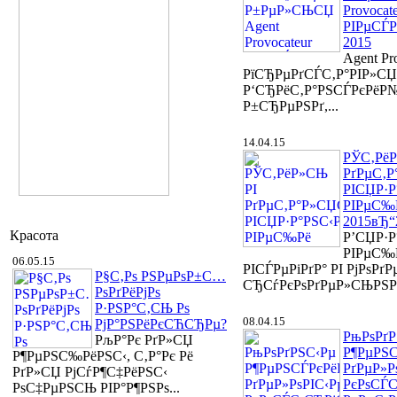
Provocat
РІРµСЃР
2015
Agent Pr
РїСЂРµРґСЃС‚Р°РІР»СЏР
Р‘СЂРёС‚Р°РЅСЃРєРёР
Р±СЂРµРЅРґ,...
14.04.15
РЎС‚РёР
РґРµС‚
РІСЏР·Р
РІРµС‰
2015вЂ“
Красота
Р’СЏР·Р
РІРµС‰
06.05.15
РІСЃРµРіРґР° РІ РјРѕРґР
Р§С‚Рѕ РЅРµРѕР±С…
СЂСѓРєРѕРґРµР»СЊРЅРё
РѕРґРёРјРѕ
Р·РЅР°С‚СЊ Рѕ
08.04.15
РјР°РЅРёРєСЋСЂРµ?
РњРѕРґР
РљР°Рє РґР»СЏ
Р¶РµРЅС
Р¶РµРЅС‰РёРЅС‹, С‚Р°Рє Рё
РґРµР»Р
РґР»СЏ РјСѓР¶С‡РёРЅС‹
РєРѕСЃС
РѕС‡РµРЅСЊ РІР°Р¶РЅРѕ...