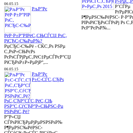
Р»РµС‚Р
06.05.15
Р’СЃРµ
РљР°Рє
РґРµРІС
Р¶РµРЅС‰РёРЅС‹ Р·Р°
РІРѕРїСЂРѕСЃРѕРј Рѕ С‚Р
РєР°РєРѕР№...
РёР·Р±Р°РІРёС‚СЊСЃСЏ РѕС‚
РїСЂС‹С‰РµР№?
РџСЂС‹С‰Рё - СЌС‚Рѕ РЅРµ
С‚РѕР»СЊРєРѕ
РєРѕСЃРјРµС‚РёС‡РµСЃРєР°СЏ
РїСЂРѕР±Р»РµРјР°,...
06.05.15
РљР°Рє
Р±С‹СЃС‚СЂРѕ
РѕС‚СЂР°СЃС‚РёС‚СЊ
РЅР°С‚СѓСЂР°Р»СЊРЅС‹Рµ
РЅРѕРіС‚Рё?
Р”Р»СЏ
СЃРѕРІСЂРµРјРµРЅРЅРѕР№
Р¶РµРЅС‰РёРЅС‹
СЃСѓС‰РµСЃС‚РІСѓРµС‚