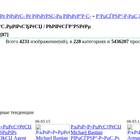
ё РјРѕРґС‹ Рё РјРѕРґРЅС‹Рµ РїРѕРєР°Р·С‹
»
Р’РµСЃРЅР°-Р›РµС‚Р
С‚РµРіРѕСЂРёСЏ / РћРїРёСЃР°РЅРёРµ
[87]
Всего
4231
изображение(ий), в
228
категориях и
5436207
прос
дные тенденции
06.05.15
06.05.1
Р»РµРєС†РёСЏ
РљРѕР»Р»РµРєС†РёСЏ
ЅРµРіРѕ
Michael Bastian
СЊСЏ Agent
РІРµСЃРЅР°-Р»РµС‚Рѕ