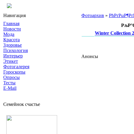
Навигация
Фотоархив
»
РћРґРµР¶Рґ
Главная
РљР°
Новости
Winter Collection 
Мода
Красота
Здоровье
Психология
Интерьер
Анонсы
Этикет
Фотогалерея
Гороскопы
Опросы
Тесты
E-Mail
Семейнок счастье