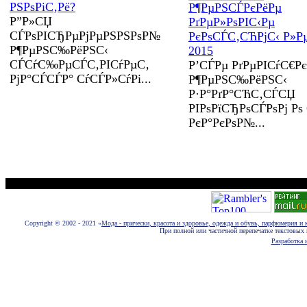
РЅРѕРіС‚Рё?
Р¶РµРЅСЃРєРёРµ
Р”Р»СЏ
РґРµР»РѕРІС‹Рµ
СЃРѕРІСЂРµРјРµРЅРЅРѕР№
РєРѕСЃС‚СЋРјС‹ Р»Р
Р¶РµРЅС‰РёРЅС‹
2015
СЃСѓС‰РµСЃС‚РІСѓРµС‚
Р’СЃРµ РґРµРІСѓС€Рє
РјР°СЃСЃР° СѓСЃР»СѓРі...
Р¶РµРЅС‰РёРЅС‹
Р·Р°РґР°СЋС‚СЃСЏ
РІРѕРїСЂРѕСЃРѕРј Рѕ 
РєР°РєРѕР№...
Размещение новостей, статей, фотографий, пресс-релизов и рекламы euromo
Copyright © 2002 - 2021 «
Мода - прически, красота и здоровье, одежда и обувь, парфюмерия и 
При полной или частичной перепечатке текстовых 
Разработка и