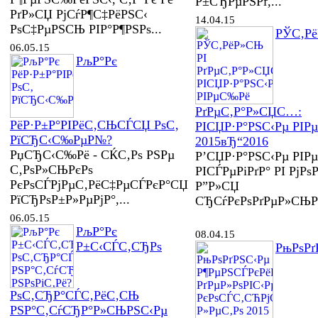
Р±СЂРµРЅРґ,...
РґР»СЏ РјСѓР¶С‡РёРЅС‹
14.04.15
РѕС‡РµРЅСЊ РІР°Р¶РЅРѕ...
РЎС‚Рё
06.05.15
РљР°Рє
РґРµС‚Р°Р»СЏС…:
РёР·Р±Р°РІРёС‚СЊСЃСЏ РѕС‚
РІСЏР·Р°РЅС‹Рµ РІР
РїСЂС‹С‰РµР№?
2015вЂ“2016
РџСЂС‹С‰Рё - СЌС‚Рѕ РЅРµ
Р’СЏР·Р°РЅС‹Рµ РІР
С‚РѕР»СЊРєРѕ
РІСЃРµРіРґР° РІ РјРѕР
РєРѕСЃРјРµС‚РёС‡РµСЃРєР°СЏ
Р”Р»СЏ
РїСЂРѕР±Р»РµРјР°,...
СЂСѓРєРѕРґРµР»СЊРЅ
06.05.15
РљР°Рє
08.04.15
Р±С‹СЃС‚СЂРѕ
РњРѕРґ
РѕС‚СЂР°СЃС‚РёС‚СЊ
РЅР°С‚СѓСЂР°Р»СЊРЅС‹Рµ