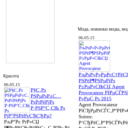
Мода, новинки моды, мо
06.05.15
РљРѕР»Р»РµРєС†РёС
Красота
РЅРёР¶РЅРµРіРѕ
06.05.15
Р±РµР»СЊСЏ Agent
Р§С‚Рѕ
Provocateur РІРµСЃРЅ
РЅРµРѕР±С…
Р»РµС‚Рѕ 2015
РѕРґРёРјРѕ
Agent Provocateur
Р·РЅР°С‚СЊ Рѕ
РїСЂРµРґСЃС‚Р°РІР
РјР°РЅРёРєСЋСЂРµ?
Soiree.
РљР°Рє РґР»СЏ
Р‘СЂРёС‚Р°РЅСЃРєР
Р¶РµРЅС‰РёРЅС‹, С‚Р°Рє Рё