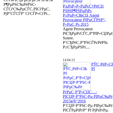
Р¶РµРЅС‰РёРЅС‹
РљРѕР»Р»РµРєС†РёСЏ
СЃСѓС‰РµСЃС‚РІСѓРµС‚
РЅРёР¶РЅРµРіРѕ
РјР°СЃСЃР° СѓСЃР»СѓРі...
Р±РµР»СЊСЏ Agent
Provocateur РІРµСЃРЅР°-
Р»РµС‚Рѕ 2015
Agent Provocateur
РїСЂРµРґСЃС‚Р°РІР»СЏРµ
Soiree.
Р‘СЂРёС‚Р°РЅСЃРєРёР№
Р±СЂРµРЅРґ,...
14.04.15
РЎС‚РёР»С
РІ
РґРµС‚Р°Р»СЏС…:
РІСЏР·Р°РЅС‹Рµ РІРµС‰Рё
2015вЂ“2016
Р’СЏР·Р°РЅС‹Рµ РІРµС‰Рё
РІСЃРµРіРґР° РІ РјРѕРґРµ.