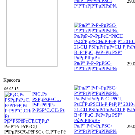
РњР” Р•Р»РµРЅС‹
29.
Р‘Р°РґРјР°РµРІРѕР№
РњР” Р•Р»РµРЅС‹
29.
Р‘Р°РґРјР°РµРІРѕР№
Красота
06.05.15
Р§С‚Рѕ
РЅРµРѕР±С…
РѕРґРёРјРѕ
Р·РЅР°С‚СЊ Рѕ
РјР°РЅРёРєСЋСЂРµ?
РњР” Р•Р»РµРЅС‹
РљР°Рє РґР»СЏ
29.
Р‘Р°РґРјР°РµРІРѕР№
Р¶РµРЅС‰РёРЅС‹, С‚Р°Рє Рё