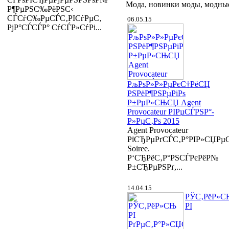
Мода, новинки моды, модны
Р¶РµРЅС‰РёРЅС‹
СЃСѓС‰РµСЃС‚РІСѓРµС‚
06.05.15
РјР°СЃСЃР° СѓСЃР»СѓРі...
РљРѕР»Р»РµРєС†РёСЏ
РЅРёР¶РЅРµРіРѕ
Р±РµР»СЊСЏ Agent
Provocateur РІРµСЃРЅР°-
Р»РµС‚Рѕ 2015
Agent Provocateur
РїСЂРµРґСЃС‚Р°РІР»СЏРµ
Soiree.
Р‘СЂРёС‚Р°РЅСЃРєРёР№
Р±СЂРµРЅРґ,...
14.04.15
РЎС‚РёР»С
РІ