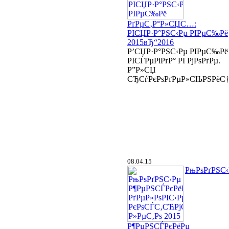
РґРµС‚Р°Р»СЏС…:
РІСЏР·Р°РЅС‹Рµ РІРµС‰Рё
2015вЂ“2016
Р’СЏР·Р°РЅС‹Рµ РІРµС‰Рё
РІСЃРµРіРґР° РІ РјРѕРґРµ.
Р”Р»СЏ
СЂСѓРєРѕРґРµР»СЊРЅРёС†,
08.04.15
РњРѕРґРЅС‹
Р¶РµРЅСЃРєРёРµ