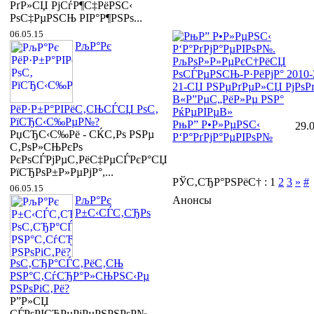
РґР»СЏ РјСѓР¶С‡РёРЅС‹
РѕС‡РµРЅСЊ РІР°Р¶РЅРѕ...
06.05.15
РљР°Рє
РёР·Р±Р°РІРёС‚СЊСЃСЏ РѕС‚
РїСЂС‹С‰РµР№?
РњР” Р•Р»РµРЅС‹
29.
РџСЂС‹С‰Рё - СЌС‚Рѕ РЅРµ
Р‘Р°РґРјР°РµРІРѕР№
С‚РѕР»СЊРєРѕ
РєРѕСЃРјРµС‚РёС‡РµСЃРєР°СЏ
РїСЂРѕР±Р»РµРјР°,...
РЎС‚СЂР°РЅРёС† :
1
2
3
»
#
06.05.15
РљР°Рє
Анонсы
Р±С‹СЃС‚СЂРѕ
РѕС‚СЂР°СЃС‚РёС‚СЊ
РЅР°С‚СѓСЂР°Р»СЊРЅС‹Рµ
РЅРѕРіС‚Рё?
Р”Р»СЏ
СЃРѕРІСЂРµРјРµРЅРЅРѕР№