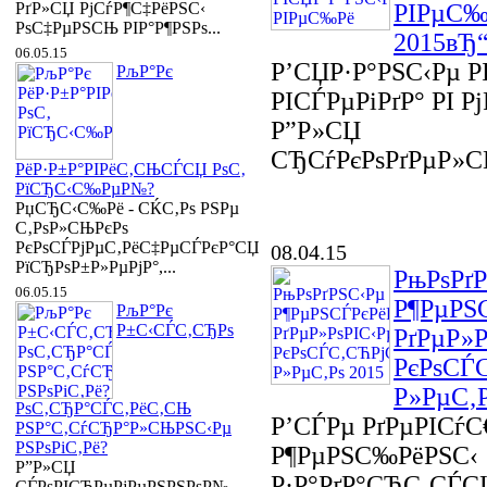
РґР»СЏ РјСѓР¶С‡РёРЅС‹
РІРµС‰
РѕС‡РµРЅСЊ РІР°Р¶РЅРѕ...
2015вЂ
06.05.15
Р’СЏР·Р°РЅС‹Рµ 
РљР°Рє
РІСЃРµРіРґР° РІ Рј
Р”Р»СЏ
СЂСѓРєРѕРґРµР»СЊ
РёР·Р±Р°РІРёС‚СЊСЃСЏ РѕС‚
РїСЂС‹С‰РµР№?
РџСЂС‹С‰Рё - СЌС‚Рѕ РЅРµ
С‚РѕР»СЊРєРѕ
РєРѕСЃРјРµС‚РёС‡РµСЃРєР°СЏ
08.04.15
РїСЂРѕР±Р»РµРјР°,...
РњРѕРґ
06.05.15
Р¶РµРЅ
РљР°Рє
Р±С‹СЃС‚СЂРѕ
РґРµР»Р
РєРѕСЃ
Р»РµС‚Р
РѕС‚СЂР°СЃС‚РёС‚СЊ
Р’СЃРµ РґРµРІСѓС
РЅР°С‚СѓСЂР°Р»СЊРЅС‹Рµ
РЅРѕРіС‚Рё?
Р¶РµРЅС‰РёРЅС‹
Р”Р»СЏ
Р·Р°РґР°СЋС‚СЃС
СЃРѕРІСЂРµРјРµРЅРЅРѕР№