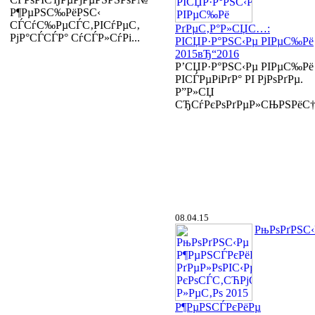
Р¶РµРЅС‰РёРЅС‹
СЃСѓС‰РµСЃС‚РІСѓРµС‚
РґРµС‚Р°Р»СЏС…:
РјР°СЃСЃР° СѓСЃР»СѓРі...
РІСЏР·Р°РЅС‹Рµ РІРµС‰Рё
2015вЂ“2016
Р’СЏР·Р°РЅС‹Рµ РІРµС‰Рё
РІСЃРµРіРґР° РІ РјРѕРґРµ.
Р”Р»СЏ
СЂСѓРєРѕРґРµР»СЊРЅРёС†,
08.04.15
РњРѕРґРЅС‹
Р¶РµРЅСЃРєРёРµ