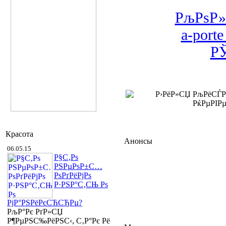
Красота
Анонсы
06.05.15
Р§С‚Рѕ
РЅРµРѕР±С…
РѕРґРёРјРѕ
Р·РЅР°С‚СЊ Рѕ
РјР°РЅРёРєСЋСЂРµ?
РљР°Рє РґР»СЏ
Р¶РµРЅС‰РёРЅС‹, С‚Р°Рє Рё