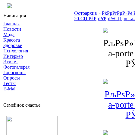
Фотоархив
»
РќРµРґРµР»Рё Р
Навигация
20-СЏ РќРµРґРµР»СЏ pret-a-
Главная
Новости
Мода
Красота
Здоровье
Психология
Интерьер
Этикет
Фотогалерея
Гороскопы
Опросы
Тесты
E-Mail
Семейнок счастье