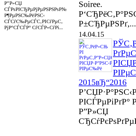
Soiree.
Р”Р»СЏ
СЃРѕРІСЂРµРјРµРЅРЅРѕР№
Р‘СЂРёС‚Р°РЅ
Р¶РµРЅС‰РёРЅС‹
СЃСѓС‰РµСЃС‚РІСѓРµС‚
Р±СЂРµРЅРґ,...
РјР°СЃСЃР° СѓСЃР»СѓРі...
14.04.15
РЎС‚
РґРµ
РІСЏР
РІРµ
2015вЂ“2016
Р’СЏР·Р°РЅС‹
РІСЃРµРіРґР° Р
Р”Р»СЏ
СЂСѓРєРѕРґРµР