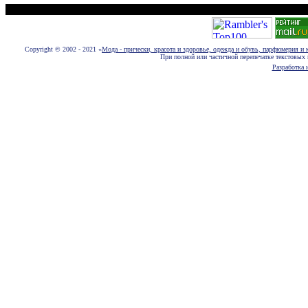
Размещение новостей, статей, фотографий, пресс-релизов и рекламы euromo
Copyright © 2002 - 2021 «
Мода - прически, красота и здоровье, одежда и обувь, парфюмерия и 
При полной или частичной перепечатке текстовых 
Разработка и