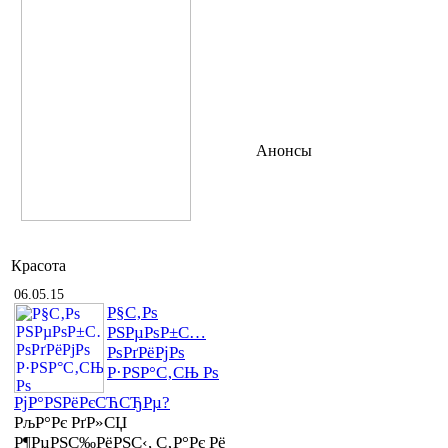
Анонсы
Красота
06.05.15
Р§С‚Рѕ
РЅРµРѕР±С…
РѕРґРёРјРѕ
Р·РЅР°С‚СЊ Рѕ
РјР°РЅРёРєСЋСЂРµ?
РљР°Рє РґР»СЏ
Р¶РµРЅС‰РёРЅС‹, С‚Р°Рє Рё