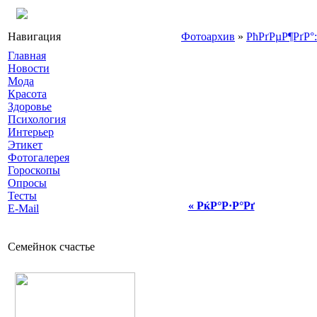
Навигация
Фотоархив
»
РћРґРµР¶РґР°
Главная
Новости
Мода
Красота
Здоровье
Психология
Интерьер
Этикет
Фотогалерея
Гороскопы
Опросы
Тесты
« РќР°Р·Р°Рґ
E-Mail
Семейнок счастье