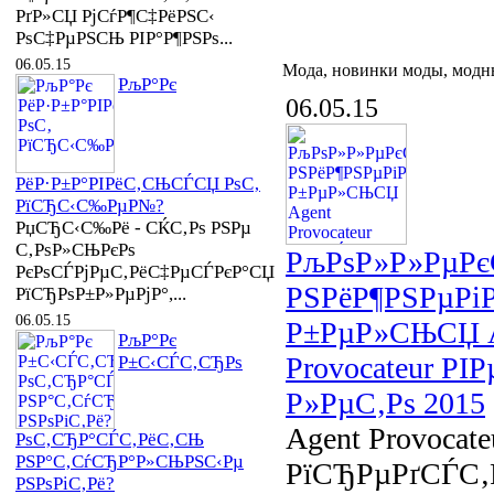
РґР»СЏ РјСѓР¶С‡РёРЅС‹
РѕС‡РµРЅСЊ РІР°Р¶РЅРѕ...
06.05.15
Мода, новинки моды, модн
РљР°Рє
06.05.15
РёР·Р±Р°РІРёС‚СЊСЃСЏ РѕС‚
РїСЂС‹С‰РµР№?
РџСЂС‹С‰Рё - СЌС‚Рѕ РЅРµ
С‚РѕР»СЊРєРѕ
РљРѕР»Р»РµР
РєРѕСЃРјРµС‚РёС‡РµСЃРєР°СЏ
РЅРёР¶РЅРµРі
РїСЂРѕР±Р»РµРјР°,...
06.05.15
Р±РµР»СЊСЏ A
РљР°Рє
Provocateur РІ
Р±С‹СЃС‚СЂРѕ
Р»РµС‚Рѕ 2015
Agent Provocate
РѕС‚СЂР°СЃС‚РёС‚СЊ
РЅР°С‚СѓСЂР°Р»СЊРЅС‹Рµ
РїСЂРµРґСЃС‚
РЅРѕРіС‚Рё?