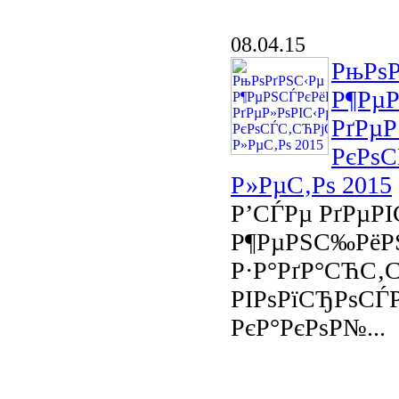
08.04.15
РњРѕР
Р¶Рµ
РґРµР
РєРѕС
Р»РµС‚Рѕ 2015
Р’СЃРµ РґРµРІ
Р¶РµРЅС‰РёР
Р·Р°РґР°СЋС‚
РІРѕРїСЂРѕСЃРѕ
РєР°РєРѕР№...