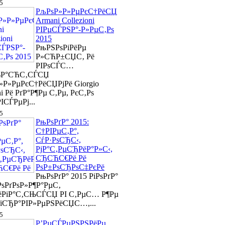
5
РљРѕР»Р»РµРєС†РёСЏ
Armani Collezioni
РІРµСЃРЅР°-Р»РµС‚Рѕ
2015
РњРЅРѕРіРёРµ
Р»СЋР±СЏС‚ Рё
РІРѕСЃС…
Р°СЋС‚СЃСЏ
»Р»РµРєС†РёСЏРјРё Giorgio
i Рё РґР°Р¶Рµ С‚Рµ, РєС‚Рѕ
ІСЃРµРј...
5
РњРѕРґР° 2015:
С†РІРµС‚Р°,
СѓР·РѕСЂС‹,
РјР°С‚РµСЂРёР°Р»С‹,
СЂСЋС€Рё Рё
РѕР±РѕСЂРѕС‡РєРё
РњРѕРґР° 2015 РіРѕРґР°
ѕРґРѕР»Р¶Р°РµС‚
РёРіР°С‚СЊСЃСЏ РІ С‚РµС… Р¶Рµ
їСЂР°РІР»РµРЅРёСЏС…,...
5
Р’РµСЃРµРЅРЅРёРµ