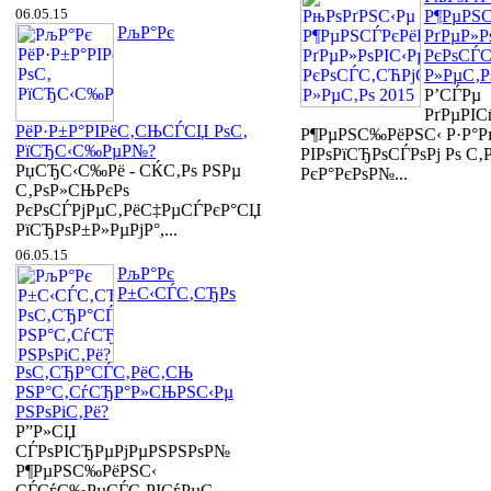
06.05.15
Р¶РµРЅС
РљР°Рє
РґРµР»Р
РєРѕСЃС
Р»РµС‚Р
Р’СЃРµ
РґРµРІС
РёР·Р±Р°РІРёС‚СЊСЃСЏ РѕС‚
Р¶РµРЅС‰РёРЅС‹ Р·Р°
РїСЂС‹С‰РµР№?
РІРѕРїСЂРѕСЃРѕРј Рѕ С‚Р
РџСЂС‹С‰Рё - СЌС‚Рѕ РЅРµ
РєР°РєРѕР№...
С‚РѕР»СЊРєРѕ
РєРѕСЃРјРµС‚РёС‡РµСЃРєР°СЏ
РїСЂРѕР±Р»РµРјР°,...
06.05.15
РљР°Рє
Р±С‹СЃС‚СЂРѕ
РѕС‚СЂР°СЃС‚РёС‚СЊ
РЅР°С‚СѓСЂР°Р»СЊРЅС‹Рµ
РЅРѕРіС‚Рё?
Р”Р»СЏ
СЃРѕРІСЂРµРјРµРЅРЅРѕР№
Р¶РµРЅС‰РёРЅС‹
СЃСѓС‰РµСЃС‚РІСѓРµС‚