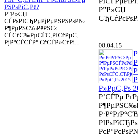
РІСЃРµРіРґР
РЅРѕРіС‚Рё?
Р”Р»СЏ
Р”Р»СЏ
СЂСѓРєРѕР
СЃРѕРІСЂРµРјРµРЅРЅРѕР№
Р¶РµРЅС‰РёРЅС‹
СЃСѓС‰РµСЃС‚РІСѓРµС‚
РјР°СЃСЃР° СѓСЃР»СѓРі...
08.04.15
Р
Р
Р
Р
Р»РµС‚Рѕ 2
Р’СЃРµ РґР
Р¶РµРЅС‰
Р·Р°РґР°С
РІРѕРїСЂРѕ
РєР°РєРѕР№