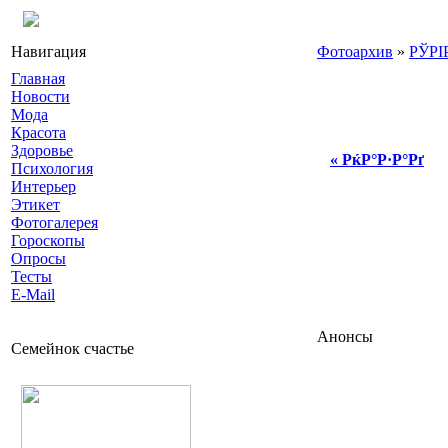
Навигация
Фотоархив
»
РЎРІ
Главная
Новости
Мода
Красота
Здоровье
« РќР°Р·Р°Рґ
Психология
Интерьер
Этикет
Фотогалерея
Гороскопы
Опросы
Тесты
E-Mail
Анонсы
Семейнок счастье