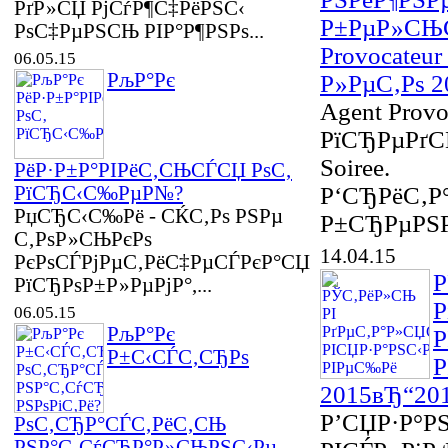
РґР»СЏ РјСѓР¶С‡РёРЅС‹
Р±РµР»СЊС
РѕС‡РµРЅСЊ РІР°Р¶РЅРѕ...
Provocateu
06.05.15
РљР°Рє
Р»РµС‚Рѕ 2
Agent Provo
РїСЂРµРґС
Soiree.
РёР·Р±Р°РІРёС‚СЊСЃСЏ РѕС‚
РїСЂС‹С‰РµР№?
Р‘СЂРёС‚Р
РџСЂС‹С‰Рё - СЌС‚Рѕ РЅРµ
Р±СЂРµРЅРґ
С‚РѕР»СЊРєРѕ
14.04.15
РєРѕСЃРјРµС‚РёС‡РµСЃРєР°СЏ
Р
РїСЂРѕР±Р»РµРјР°,...
Р
06.05.15
РљР°Рє
Р
Р±С‹СЃС‚СЂРѕ
Р
2015вЂ“20
Р’СЏР·Р°Р
РѕС‚СЂР°СЃС‚РёС‚СЊ
РЅР°С‚СѓСЂР°Р»СЊРЅС‹Рµ