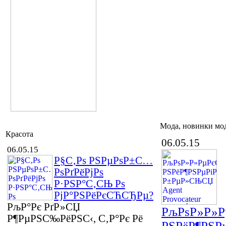
Мода, новинки мо
Красота
06.05.15
06.05.15
Р§С‚Рѕ РЅРµРѕР±С…
РѕРґРёРјРѕ
Р·РЅР°С‚СЊ Рѕ
РјР°РЅРёРєСЋСЂРµ?
РљР°Рє РґР»СЏ
РљРѕР»Р»Р
Р¶РµРЅС‰РёРЅС‹, С‚Р°Рє Рё
РЅРёР¶РЅРµ