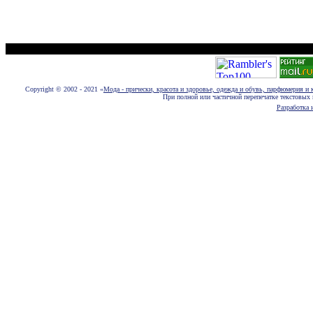
Размещение новостей, статей, фотографий, пресс-релизов и рекламы euromo
Copyright © 2002 - 2021 «
Мода - прически, красота и здоровье, одежда и обувь, парфюмерия и 
При полной или частичной перепечатке текстовых 
Разработка и