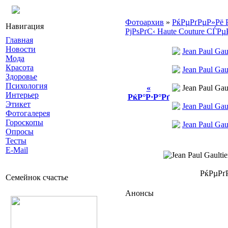
Фотоархив
»
РќРµРґРµР»Рё Р
Навигация
РјРѕРґС‹ Haute Couture СЃР
Главная
Новости
Мода
Красота
Здоровье
Психология
«
Интерьер
РќР°Р·Р°Рґ
Этикет
Фотогалерея
Гороскопы
Опросы
Тесты
E-Mail
РќРµРґ
Семейнок счастье
Анонсы