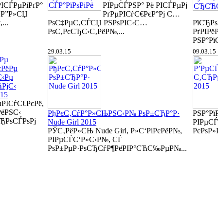
ІСЃРµРіРґР°
РІРµСЃРЅР° Рё РІСЃРµРј
. Р”Р»СЏ
РґРµРІСѓС€РєР°Рј С…
...
РѕС‡РµС‚СЃСЏ РЅРѕРІС‹С…
РїСЂРѕ
РѕС‚РєСЂС‹С‚РёР№,...
РґРІРё
РЅР°Рї
29.03.15
09.03.15
Рµ
єРёРµ
С‹Рµ
РјС‹
015
µРІСѓС€РєРё,
ёРЅС‹
РђРєС‚СѓР°Р»СЊРЅС‹Р№ РѕР±СЂР°Р·
РЅР°Р
ЂРѕСЃРѕРј
Nude Girl 2015
РІРµСЃ
РЎС‚РёР»СЊ Nude Girl, Р»С‘РіРєРёР№,
РєРѕР»
РІРµСЃС‘Р»С‹Р№, СЃ
РѕР±РµР·РѕСЂСѓР¶РёРІР°СЋС‰РµР№...