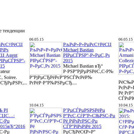
е тенденции
06.05.15
06.05.15
µРєС†РёСЏ
РљРѕР»Р»РµРєС†РёСЏ
РіРѕ
Michael Bastian
Џ Agent
РІРµСЃРЅР°-Р»РµС‚Рѕ
 РІРµСЃРЅР°-
2015
015
Michael Bastian вЂ“
ateur
Р·РЅР°РјРµРЅРёС‚С‹Р№
 Soiree.
Р°РјРµСЂРёРєР°РЅСЃРєРёР№
РёС‰Р
ЂРµРЅРґ,...
РґРёР·Р°Р№РЅРµСЂ....
РєРѕР»
Рё РґР°
СЃРѕРІ
10.04.15
10.04.15
Њ РІ
Р’РµСЃРµРЅРЅРёРµ
»СЏС…:
Р°РєС‚СѓР°Р»СЊРЅС‹Рµ
С‹Рµ
Рё РјРѕРґРЅС‹Рµ
015вЂ“2016
СЃР°РїРѕРіРё 2015
С‹Рµ
РџСЂРёС€Р»Р°