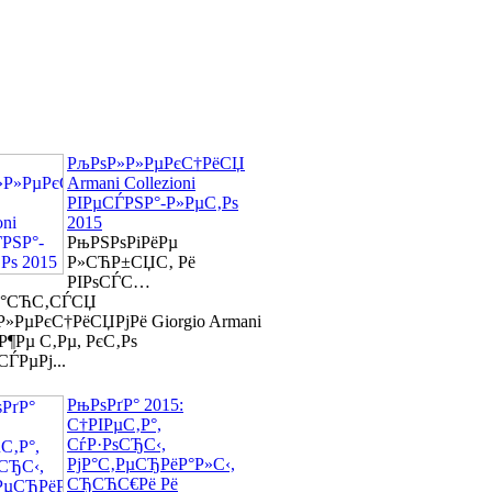
РљРѕР»Р»РµРєС†РёСЏ
Armani Collezioni
РІРµСЃРЅР°-Р»РµС‚Рѕ
2015
РњРЅРѕРіРёРµ
Р»СЋР±СЏС‚ Рё
РІРѕСЃС…
°СЋС‚СЃСЏ
Р»РµРєС†РёСЏРјРё Giorgio Armani
Р¶Рµ С‚Рµ, РєС‚Рѕ
СЃРµРј...
РњРѕРґР° 2015:
С†РІРµС‚Р°,
СѓР·РѕСЂС‹,
РјР°С‚РµСЂРёР°Р»С‹,
СЂСЋС€Рё Рё