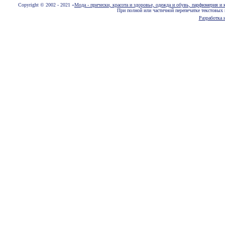
Copyright © 2002 - 2021 «
Мода - прически, красота и здоровье, одежда и обувь, парфюмерия и 
При полной или частичной перепечатке текстовых 
Разработка и