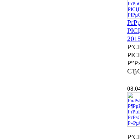
РґР
РІС
201
Р’С
РІСЃ
Р”Р
СЂС
08.0
Р’С