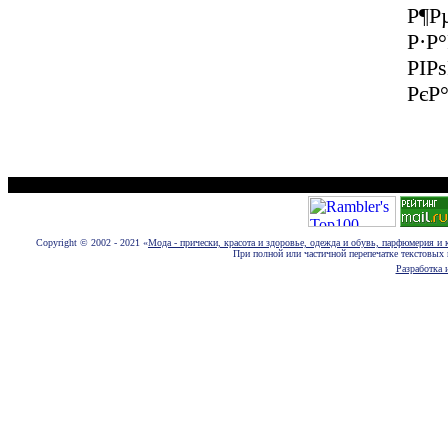
Р¶Р
Р·Р
РІР
РєР
Размещение новостей, статей, фотографий, пресс-релизов и рекламы euromo
Copyright © 2002 - 2021 «
Мода - прически, красота и здоровье, одежда и обувь, парфюмерия и 
При полной или частичной перепечатке текстовых 
Разработка и