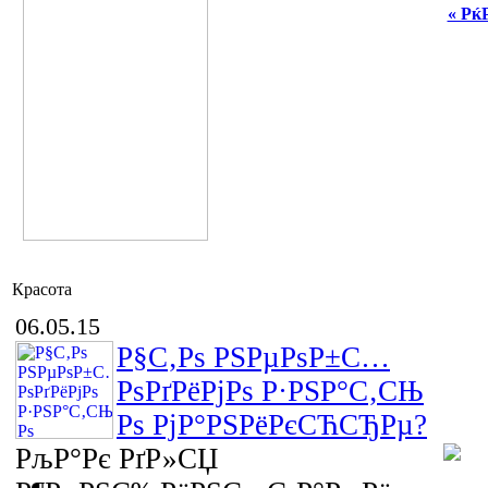
« Рќ
Красота
06.05.15
Р§С‚Рѕ РЅРµРѕР±С…
РѕРґРёРјРѕ Р·РЅР°С‚СЊ
Рѕ РјР°РЅРёРєСЋСЂРµ?
РљР°Рє РґР»СЏ