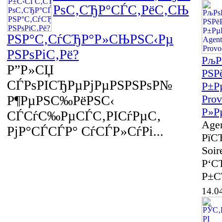
РѕС‚СЂР°СЃС‚РёС‚СЊ
РЅР°С‚СѓСЂР°Р»СЊРЅС‹Рµ
РЅРѕРіС‚Рё?
РљР
Р”Р»СЏ
РЅР
СЃРѕРІСЂРµРјРµРЅРЅРѕР№
Р±Р
Pro
Р¶РµРЅС‰РёРЅС‹
Р»Р
СЃСѓС‰РµСЃС‚РІСѓРµС‚
Agen
РјР°СЃСЃР° СѓСЃР»СѓРі...
РїС
Soir
Р‘С
Р±С
14.0