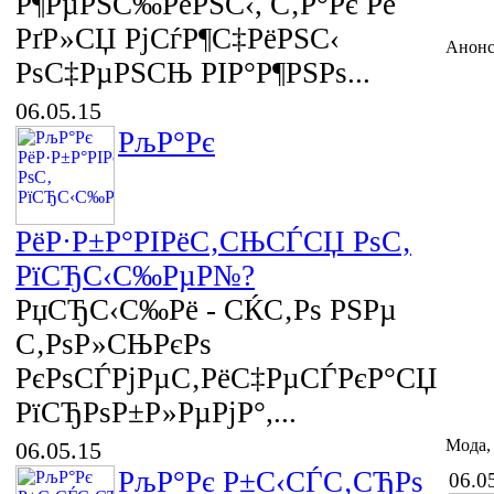
Р¶РµРЅС‰РёРЅС‹, С‚Р°Рє Рё
РґР»СЏ РјСѓР¶С‡РёРЅС‹
Анон
РѕС‡РµРЅСЊ РІР°Р¶РЅРѕ...
06.05.15
РљР°Рє
РёР·Р±Р°РІРёС‚СЊСЃСЏ РѕС‚
РїСЂС‹С‰РµР№?
РџСЂС‹С‰Рё - СЌС‚Рѕ РЅРµ
С‚РѕР»СЊРєРѕ
РєРѕСЃРјРµС‚РёС‡РµСЃРєР°СЏ
РїСЂРѕР±Р»РµРјР°,...
Мода,
06.05.15
РљР°Рє Р±С‹СЃС‚СЂРѕ
06.0