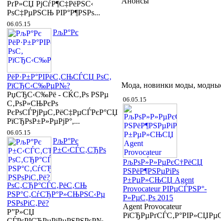
Анонсы
РґР»СЏ РјСѓР¶С‡РёРЅС‹
РѕС‡РµРЅСЊ РІР°Р¶РЅРѕ...
06.05.15
РљР°Рє
РёР·Р±Р°РІРёС‚СЊСЃСЏ РѕС‚
Мода, новинки моды, модны
РїСЂС‹С‰РµР№?
РџСЂС‹С‰Рё - СЌС‚Рѕ РЅРµ
06.05.15
С‚РѕР»СЊРєРѕ
РєРѕСЃРјРµС‚РёС‡РµСЃРєР°СЏ
РїСЂРѕР±Р»РµРјР°,...
06.05.15
РљР°Рє
Р±С‹СЃС‚СЂРѕ
РљРѕР»Р»РµРєС†РёСЏ
РЅРёР¶РЅРµРіРѕ
Р±РµР»СЊСЏ Agent
РѕС‚СЂР°СЃС‚РёС‚СЊ
Provocateur РІРµСЃРЅР°-
РЅР°С‚СѓСЂР°Р»СЊРЅС‹Рµ
Р»РµС‚Рѕ 2015
РЅРѕРіС‚Рё?
Agent Provocateur
Р”Р»СЏ
РїСЂРµРґСЃС‚Р°РІР»СЏРµ
СЃРѕРІСЂРµРјРµРЅРЅРѕР№