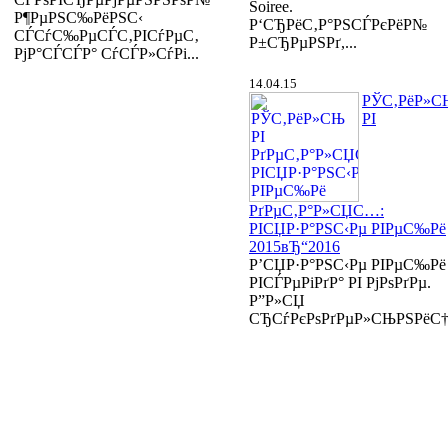
Soiree.
Р¶РµРЅС‰РёРЅС‹
Р‘СЂРёС‚Р°РЅСЃРєРёР№
СЃСѓС‰РµСЃС‚РІСѓРµС‚
Р±СЂРµРЅРґ,...
РјР°СЃСЃР° СѓСЃР»СѓРі...
14.04.15
РЎС‚РёР»С
РІ
РґРµС‚Р°Р»СЏС…:
РІСЏР·Р°РЅС‹Рµ РІРµС‰Рё
2015вЂ“2016
Р’СЏР·Р°РЅС‹Рµ РІРµС‰Рё
РІСЃРµРіРґР° РІ РјРѕРґРµ.
Р”Р»СЏ
СЂСѓРєРѕРґРµР»СЊРЅРёС†,