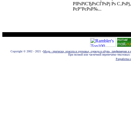
РІРѕРїСЂРѕСЃРѕРј Рѕ С‚РѕРј,
РєР°РєРѕР№...
Размещение новостей, статей, фотографий, пресс-релизов и рекламы euromo
Copyright © 2002 - 2021 «
Мода - прически, красота и здоровье, одежда и обувь, парфюмерия и 
При полной или частичной перепечатке текстовых 
Разработка и