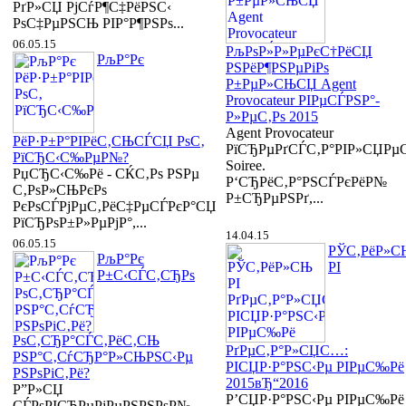
РґР»СЏ РјСѓР¶С‡РёРЅС‹
РѕС‡РµРЅСЊ РІР°Р¶РЅРѕ...
06.05.15
РљРѕР»Р»РµРєС†РёСЏ
РљР°Рє
РЅРёР¶РЅРµРіРѕ
Р±РµР»СЊСЏ Agent
Provocateur РІРµСЃРЅР°-
Р»РµС‚Рѕ 2015
Agent Provocateur
РёР·Р±Р°РІРёС‚СЊСЃСЏ РѕС‚
РїСЂРµРґСЃС‚Р°РІР»СЏРµ
РїСЂС‹С‰РµР№?
Soiree.
РџСЂС‹С‰Рё - СЌС‚Рѕ РЅРµ
Р‘СЂРёС‚Р°РЅСЃРєРёР№
С‚РѕР»СЊРєРѕ
Р±СЂРµРЅРґ,...
РєРѕСЃРјРµС‚РёС‡РµСЃРєР°СЏ
РїСЂРѕР±Р»РµРјР°,...
14.04.15
06.05.15
РЎС‚РёР»С
РљР°Рє
РІ
Р±С‹СЃС‚СЂРѕ
РѕС‚СЂР°СЃС‚РёС‚СЊ
РґРµС‚Р°Р»СЏС…:
РЅР°С‚СѓСЂР°Р»СЊРЅС‹Рµ
РІСЏР·Р°РЅС‹Рµ РІРµС‰Рё
РЅРѕРіС‚Рё?
2015вЂ“2016
Р”Р»СЏ
Р’СЏР·Р°РЅС‹Рµ РІРµС‰Рё
СЃРѕРІСЂРµРјРµРЅРЅРѕР№