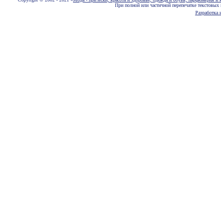
При полной или частичной перепечатке текстовых 
Разработка и