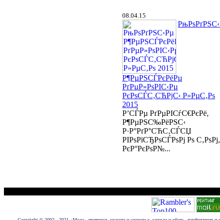
08.04.15
РњРѕРґРЅС‹
Р¶РµРЅСЃРєРёРµ
РґРµР»РѕРІС‹Рµ
РєРѕСЃС‚СЋРјС‹ Р»РµС‚Рѕ
2015
Р’СЃРµ РґРµРІСѓС€РєРё,
Р¶РµРЅС‰РёРЅС‹
Р·Р°РґР°СЋС‚СЃСЏ
РІРѕРїСЂРѕСЃРѕРј Рѕ С‚РѕРј,
РєР°РєРѕР№...
Размещение новостей, статей, фотографий, пресс-релизов и рекламы euromo
Copyright © 2002 - 2021 «
Мода - прически, красота и здоровье, одежда и обувь, парфюмерия и 