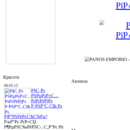
Красота
Анонсы
06.05.15
Р§С‚Рѕ
РЅРµРѕР±С…
РѕРґРёРјРѕ
Р·РЅР°С‚СЊ Рѕ
РјР°РЅРёРєСЋСЂРµ?
РљР°Рє РґР»СЏ
Р¶РµРЅС‰РёРЅС‹, С‚Р°Рє Рё