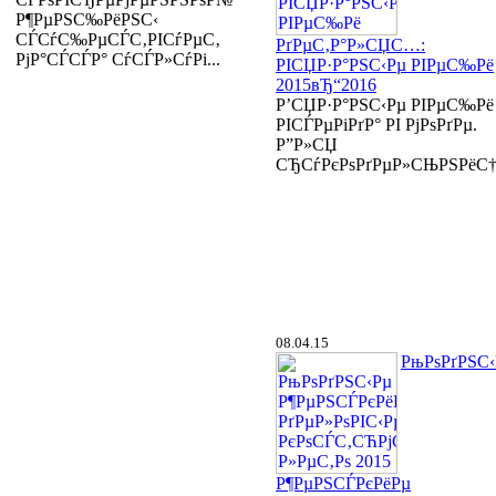
Р¶РµРЅС‰РёРЅС‹
СЃСѓС‰РµСЃС‚РІСѓРµС‚
РґРµС‚Р°Р»СЏС…:
РјР°СЃСЃР° СѓСЃР»СѓРі...
РІСЏР·Р°РЅС‹Рµ РІРµС‰Рё
2015вЂ“2016
Р’СЏР·Р°РЅС‹Рµ РІРµС‰Рё
РІСЃРµРіРґР° РІ РјРѕРґРµ.
Р”Р»СЏ
СЂСѓРєРѕРґРµР»СЊРЅРёС†,
08.04.15
РњРѕРґРЅС‹
Р¶РµРЅСЃРєРёРµ