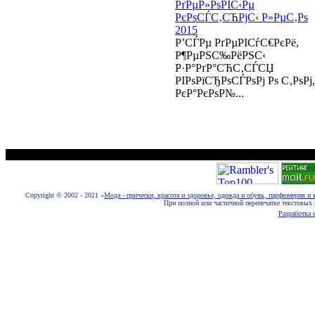
РґРµР»РѕРІС‹Рµ
РєРѕСЃС‚СЋРјС‹ Р»РµС‚Рѕ
2015
Р’СЃРµ РґРµРІСѓС€РєРё,
Р¶РµРЅС‰РёРЅС‹
Р·Р°РґР°СЋС‚СЃСЏ
РІРѕРїСЂРѕСЃРѕРј Рѕ С‚РѕРј,
РєР°РєРѕР№...
Размещение новостей, статей, фотографий, пресс-релизов и рекламы euromo
Copyright © 2002 - 2021 «
Мода - прически, красота и здоровье, одежда и обувь, парфюмерия и 
При полной или частичной перепечатке текстовых 
Разработка и