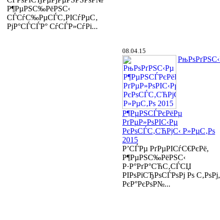
Р¶РµРЅС‰РёРЅС‹
СЃСѓС‰РµСЃС‚РІСѓРµС‚
РјР°СЃСЃР° СѓСЃР»СѓРі...
08.04.15
РњРѕРґРЅС‹
Р¶РµРЅСЃРєРёРµ
РґРµР»РѕРІС‹Рµ
РєРѕСЃС‚СЋРјС‹ Р»РµС‚Рѕ
2015
Р’СЃРµ РґРµРІСѓС€РєРё,
Р¶РµРЅС‰РёРЅС‹
Р·Р°РґР°СЋС‚СЃСЏ
РІРѕРїСЂРѕСЃРѕРј Рѕ С‚РѕРј,
РєР°РєРѕР№...