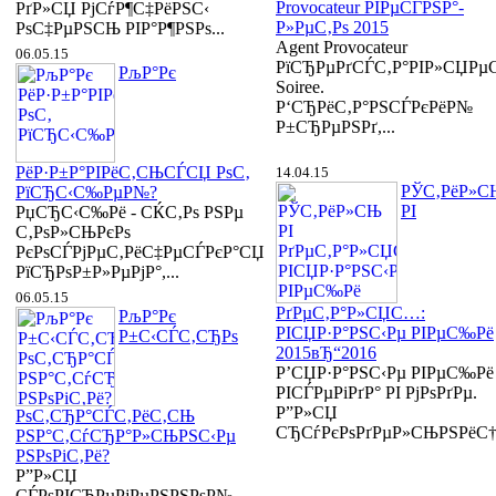
Provocateur РІРµСЃРЅР°-
РґР»СЏ РјСѓР¶С‡РёРЅС‹
Р»РµС‚Рѕ 2015
РѕС‡РµРЅСЊ РІР°Р¶РЅРѕ...
Agent Provocateur
06.05.15
РїСЂРµРґСЃС‚Р°РІР»СЏРµ
РљР°Рє
Soiree.
Р‘СЂРёС‚Р°РЅСЃРєРёР№
Р±СЂРµРЅРґ,...
РёР·Р±Р°РІРёС‚СЊСЃСЏ РѕС‚
14.04.15
РЎС‚РёР»С
РїСЂС‹С‰РµР№?
РІ
РџСЂС‹С‰Рё - СЌС‚Рѕ РЅРµ
С‚РѕР»СЊРєРѕ
РєРѕСЃРјРµС‚РёС‡РµСЃРєР°СЏ
РїСЂРѕР±Р»РµРјР°,...
06.05.15
РґРµС‚Р°Р»СЏС…:
РљР°Рє
РІСЏР·Р°РЅС‹Рµ РІРµС‰Рё
Р±С‹СЃС‚СЂРѕ
2015вЂ“2016
Р’СЏР·Р°РЅС‹Рµ РІРµС‰Рё
РІСЃРµРіРґР° РІ РјРѕРґРµ.
Р”Р»СЏ
РѕС‚СЂР°СЃС‚РёС‚СЊ
СЂСѓРєРѕРґРµР»СЊРЅРёС†,
РЅР°С‚СѓСЂР°Р»СЊРЅС‹Рµ
РЅРѕРіС‚Рё?
Р”Р»СЏ
СЃРѕРІСЂРµРјРµРЅРЅРѕР№