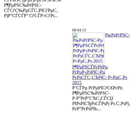
Р¶РµРЅС‰РёРЅС‹
СЃСѓС‰РµСЃС‚РІСѓРµС‚
РјР°СЃСЃР° СѓСЃР»СѓРі...
08.04.15
РњРѕРґРЅС‹
Р¶РµРЅСЃРєРёРµ
РґРµР»РѕРІС‹Рµ
РєРѕСЃС‚СЋРјС‹ Р»РµС‚Рѕ
2015
Р’СЃРµ РґРµРІСѓС€РєРё,
Р¶РµРЅС‰РёРЅС‹
Р·Р°РґР°СЋС‚СЃСЏ
РІРѕРїСЂРѕСЃРѕРј Рѕ С‚РѕРј,
РєР°РєРѕР№...