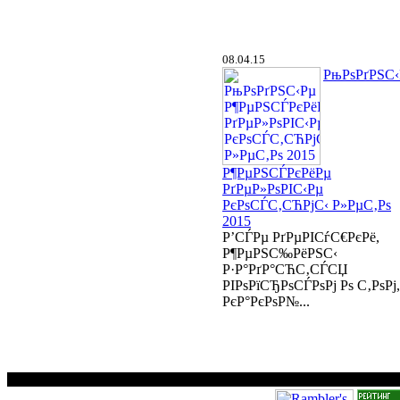
08.04.15
РњРѕРґРЅС‹
Р¶РµРЅСЃРєРёРµ
РґРµР»РѕРІС‹Рµ
РєРѕСЃС‚СЋРјС‹ Р»РµС‚Рѕ
2015
Р’СЃРµ РґРµРІСѓС€РєРё,
Р¶РµРЅС‰РёРЅС‹
Р·Р°РґР°СЋС‚СЃСЏ
РІРѕРїСЂРѕСЃРѕРј Рѕ С‚РѕРј,
РєР°РєРѕР№...
Размещение новостей, статей, фотографий, пресс-релизов и рекламы euromo