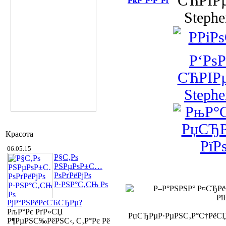
РќР°Р·Р°Рґ
Красота
06.05.15
Р§С‚Рѕ
РЅРµРѕР±С…
РѕРґРёРјРѕ
Р·РЅР°С‚СЊ Рѕ
РјР°РЅРёРєСЋСЂРµ?
РљР°Рє РґР»СЏ
РџСЂРµР·РµРЅС‚Р°С†РёСЏ 
Р¶РµРЅС‰РёРЅС‹, С‚Р°Рє Рё