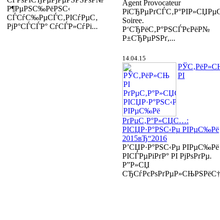
Agent Provocateur
Р¶РµРЅС‰РёРЅС‹
РїСЂРµРґСЃС‚Р°РІР»СЏРµ
СЃСѓС‰РµСЃС‚РІСѓРµС‚
Soiree.
РјР°СЃСЃР° СѓСЃР»СѓРі...
Р‘СЂРёС‚Р°РЅСЃРєРёР№
Р±СЂРµРЅРґ,...
14.04.15
РЎС‚РёР»С
РІ
РґРµС‚Р°Р»СЏС…:
РІСЏР·Р°РЅС‹Рµ РІРµС‰Рё
2015вЂ“2016
Р’СЏР·Р°РЅС‹Рµ РІРµС‰Рё
РІСЃРµРіРґР° РІ РјРѕРґРµ.
Р”Р»СЏ
СЂСѓРєРѕРґРµР»СЊРЅРёС†,