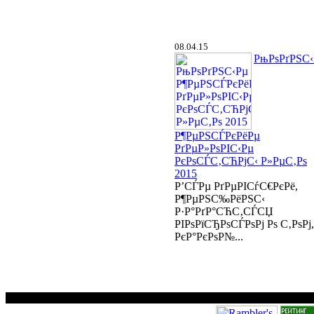
08.04.15
РњРѕРґРЅС‹
Р¶РµРЅСЃРєРёРµ
РґРµР»РѕРІС‹Рµ
РєРѕСЃС‚СЋРјС‹ Р»РµС‚Рѕ
2015
Р’СЃРµ РґРµРІСѓС€РєРё,
Р¶РµРЅС‰РёРЅС‹
Р·Р°РґР°СЋС‚СЃСЏ
РІРѕРїСЂРѕСЃРѕРј Рѕ С‚РѕРј,
РєР°РєРѕР№...
Размещение новостей, статей, фотографий, пресс-релизов и рекламы euromo