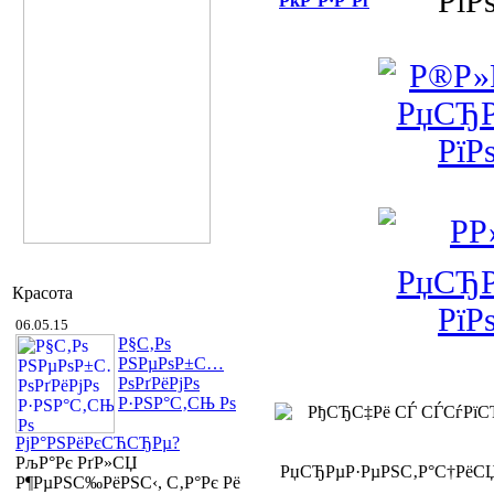
РќР°Р·Р°Рґ
Красота
06.05.15
Р§С‚Рѕ
РЅРµРѕР±С…
РѕРґРёРјРѕ
Р·РЅР°С‚СЊ Рѕ
РјР°РЅРёРєСЋСЂРµ?
РљР°Рє РґР»СЏ
РџСЂРµР·РµРЅС‚Р°С†РёСЏ 
Р¶РµРЅС‰РёРЅС‹, С‚Р°Рє Рё