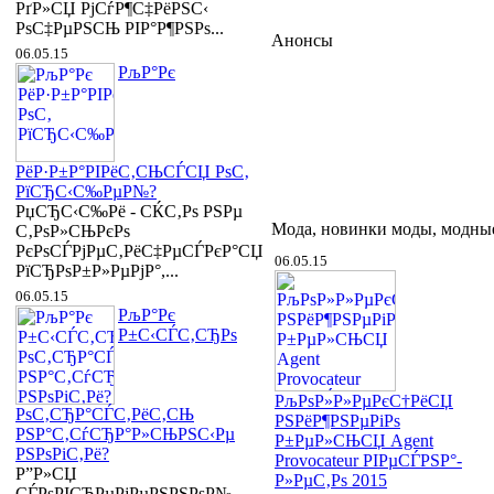
РґР»СЏ РјСѓР¶С‡РёРЅС‹
РѕС‡РµРЅСЊ РІР°Р¶РЅРѕ...
Анонсы
06.05.15
РљР°Рє
РёР·Р±Р°РІРёС‚СЊСЃСЏ РѕС‚
РїСЂС‹С‰РµР№?
РџСЂС‹С‰Рё - СЌС‚Рѕ РЅРµ
Мода, новинки моды, модны
С‚РѕР»СЊРєРѕ
РєРѕСЃРјРµС‚РёС‡РµСЃРєР°СЏ
06.05.15
РїСЂРѕР±Р»РµРјР°,...
06.05.15
РљР°Рє
Р±С‹СЃС‚СЂРѕ
РљРѕР»Р»РµРєС†РёСЏ
РѕС‚СЂР°СЃС‚РёС‚СЊ
РЅРёР¶РЅРµРіРѕ
РЅР°С‚СѓСЂР°Р»СЊРЅС‹Рµ
Р±РµР»СЊСЏ Agent
РЅРѕРіС‚Рё?
Provocateur РІРµСЃРЅР°-
Р”Р»СЏ
Р»РµС‚Рѕ 2015
СЃРѕРІСЂРµРјРµРЅРЅРѕР№