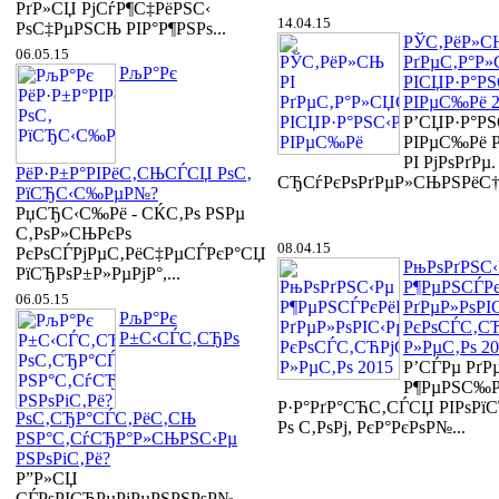
РґР»СЏ РјСѓР¶С‡РёРЅС‹
14.04.15
РѕС‡РµРЅСЊ РІР°Р¶РЅРѕ...
РЎС‚РёР»С
06.05.15
РґРµС‚Р°Р
РљР°Рє
РІСЏР·Р°РЅ
РІРµС‰Рё 2
Р’СЏР·Р°РЅ
РІРµС‰Рё Р
РІ РјРѕРґРµ
РёР·Р±Р°РІРёС‚СЊСЃСЏ РѕС‚
СЂСѓРєРѕРґРµР»СЊРЅРёС†,
РїСЂС‹С‰РµР№?
РџСЂС‹С‰Рё - СЌС‚Рѕ РЅРµ
С‚РѕР»СЊРєРѕ
08.04.15
РєРѕСЃРјРµС‚РёС‡РµСЃРєР°СЏ
РњРѕРґРЅС‹
РїСЂРѕР±Р»РµРјР°,...
Р¶РµРЅСЃР
06.05.15
РґРµР»РѕРІ
РљР°Рє
РєРѕСЃС‚СЋ
Р±С‹СЃС‚СЂРѕ
Р»РµС‚Рѕ 2
Р’СЃРµ РґР
Р¶РµРЅС‰Р
Р·Р°РґР°СЋС‚СЃСЏ РІРѕРїС
РѕС‚СЂР°СЃС‚РёС‚СЊ
Рѕ С‚РѕРј, РєР°РєРѕР№...
РЅР°С‚СѓСЂР°Р»СЊРЅС‹Рµ
РЅРѕРіС‚Рё?
Р”Р»СЏ
СЃРѕРІСЂРµРјРµРЅРЅРѕР№