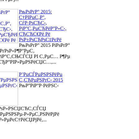
РњРѕРґР° 2015:
С†РІРµС‚Р°,
СѓР·РѕСЂС‹,
РјР°С‚РµСЂРёР°Р»С‹,
СЂСЋС€Рё Рё
РѕР±РѕСЂРѕС‡РєРё
РњРѕРґР° 2015 РіРѕРґР°
РґРѕР»Р¶Р°РµС‚
РіР°С‚СЊСЃСЏ РІ С‚РµС… Р¶Рµ
СЂР°РІР»РµРЅРёСЏС…,...
Р’РµСЃРµРЅРЅРёРµ
С‚СЂРµРЅРґС‹ 2015
РњР°РіР°Р·РёРЅС‹
їРѕР»РЅСЏСЋС‚СЃСЏ
РµРЅРЅРµ-Р»РµС‚РЅРёРјРё
Р»РµРєС†РёСЏРјРё,...