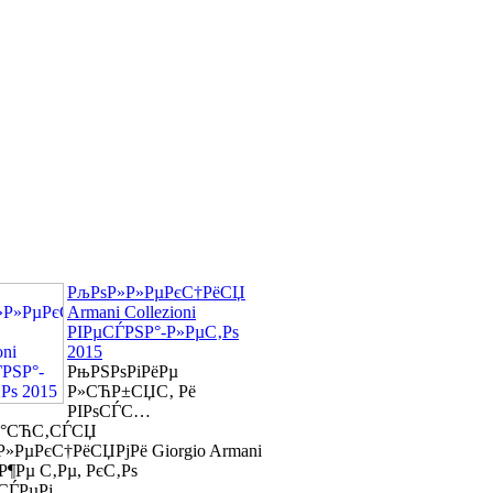
РљРѕР»Р»РµРєС†РёСЏ
Armani Collezioni
РІРµСЃРЅР°-Р»РµС‚Рѕ
2015
РњРЅРѕРіРёРµ
Р»СЋР±СЏС‚ Рё
РІРѕСЃС…
°СЋС‚СЃСЏ
Р»РµРєС†РёСЏРјРё Giorgio Armani
Р¶Рµ С‚Рµ, РєС‚Рѕ
СЃРµРј...