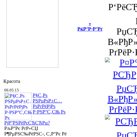
«
РќР°Р·Р°Рґ
Красота
06.05.15
Р§С‚Рѕ
РЅРµРѕР±С…
РѕРґРёРјРѕ
Р·РЅР°С‚СЊ Рѕ
РјР°РЅРёРєСЋСЂРµ?
РљР°Рє РґР»СЏ
Р¶РµРЅС‰РёРЅС‹, С‚Р°Рє Рё