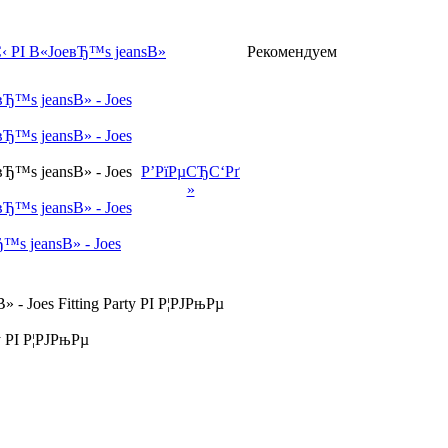
‹ РІ В«JoeвЂ™s jeansВ»
Рекомендуем
Р’РїРµСЂС‘Рґ
»
 РІ Р¦РЈРњРµ