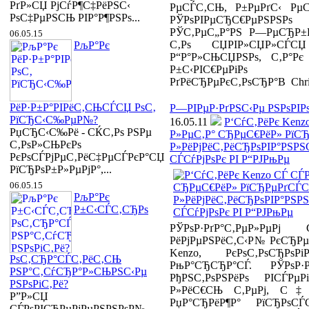
РґР»СЏ РјСѓР¶С‡РёРЅС‹
РµСЃС‚СЊ, Р±РµРґС‹ Р
РѕС‡РµРЅСЊ РІР°Р¶РЅРѕ...
РЎРѕРІРµСЂС€РµРЅРЅР
РЎС‚РµС„Р°РЅ Р—РµСЂР±Р
06.05.15
С‚Рѕ СЏРІР»СЏР»СЃСЏ Р
РљР°Рє
Р“Р°Р»СЊСЏРЅРѕ, С‚Р°Рє
Р±С‹РІС€РµРіРѕ 
РґРёСЂРµРєС‚РѕСЂР°В Christ
РёР·Р±Р°РІРёС‚СЊСЃСЏ РѕС‚
Р—РІРµР·РґРЅС‹Рµ РЅРѕРІР
РїСЂС‹С‰РµР№?
16.05.11
Р‘СѓС‚РёРє Kenz
РџСЂС‹С‰Рё - СЌС‚Рѕ РЅРµ
Р»РµС‚Р° СЂРµС€РёР» РїС
С‚РѕР»СЊРєРѕ
Р»РёРјРёС‚РёСЂРѕРІР°РЅР
РєРѕСЃРјРµС‚РёС‡РµСЃРєР°СЏ
СЃСѓРјРѕРє РІ Р“РЈРњРµ
РїСЂРѕР±Р»РµРјР°,...
06.05.15
РљР°Рє
Р±С‹СЃС‚СЂРѕ
РЎРѕР·РґР°С‚РµР»РµРј
РёРјРµРЅРёС‚С‹Р№ РєСЂРµ
Kenzo, РєРѕС‚РѕСЂРѕРі
РѕС‚СЂР°СЃС‚РёС‚СЊ
РњР°СЂСЂР°СЃ. РЎРѕР·Р
РЅР°С‚СѓСЂР°Р»СЊРЅС‹Рµ
РђРЅС‚РѕРЅРёРѕ РІСЃРµР
РЅРѕРіС‚Рё?
Р»РёС€СЊ С‚РµРј, С‡
Р”Р»СЏ
РџР°СЂРёР¶Р° РїСЂРѕСЃ
СЃРѕРІСЂРµРјРµРЅРЅРѕР№