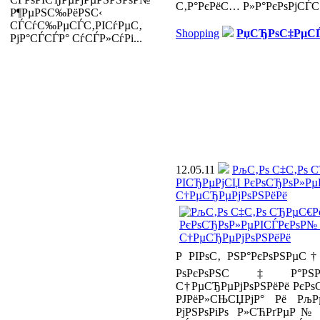
С‚Р°РєРёС… Р»Р°РєРѕРјСЃС‚
Р¶РµРЅС‰РёРЅС‹
СЃСѓС‰РµСЃС‚РІСѓРµС‚
Shopping
РџСЂРѕС‡РµС
РјР°СЃСЃР° СѓСЃР»СѓРі...
12.05.11
РљС‚Рѕ С‡С‚Рѕ 
РІСЂРµРјСЏ РєРѕСЂРѕР»Рµ
С†РµСЂРµРјРѕРЅРёРё
Р РІРѕС‚ РЅР°РєРѕРЅРµС†
РѕРєРѕРЅС‡Р°РЅР
С†РµСЂРµРјРѕРЅРёРё РєРѕ
РЈРёР»СЊСЏРјР° Рё РљР
РјРЅРѕРіРѕ Р»СЋРґРµР№ 