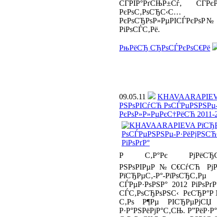
СЃРІР°РґСЊР±Сѓ, СЃРє
РєРѕС‚РѕСЂС‹С… 
РєРѕСЂРѕР»РµРІСЃРєРѕР№ 
РіРѕСЃС‚Рё.
РњРёСЂ СЂРѕСЃРєРѕС€Рё
09.05.11
KHAVAARAPIEVA
РЅРѕРІСѓСЋ РѕСЃРµРЅРЅРµ
РєРѕР»Р»РµРєС†РёСЋ 2011-2
Р С‚Р°Рє РјРёСЂСѓ
РЅРѕРІРµР№С€СѓСЋ РјР
РїСЂРµС‚-Р°-РїРѕСЂС‚Р
СЃРµР·РѕРЅР° 2012 РіРѕРґ
СЃС‚РѕСЂРѕРЅС‹ РєСЂР°Р
С‚Рѕ Р¶Рµ РІСЂРµРјС
Р·Р°РЅРёРјР°С‚СЊ. Р”РёР·