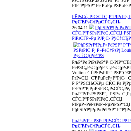
РѕСЃРѕР±РµРЅРЅРѕ РІ РЅ
РІР°Р¶РЅР° Рё РµРµ РЅРµР
РЁРѕСѓ, РІС‹СЃС‚Р°РІРєРё, Р
РџСЂРѕС‡РµСЃС‚СЊ
26.04.11
РђРЅРґР¶РµР»РёР
СЃС‚Р°РЅРѕРІРёС‚СЃСЏ РЅРѕР
РїРѕСЃР»Рµ РЈРјС‹ РўСѓСЂР
РљР°Рє РїРѕРєР°Р·С‹РІР°СЋ
РёРЅС„РѕСЂРјР°С‚РѕСЂРѕР
Vuitton СЃРЅРѕРІР° РЅР°С
РґР»СЏ СЂРµРєР»Р°РјС‹ 
Р Р°РЅСЊС€Рµ СЌС‚Рѕ РјРµ
Р·РЅР°РјРµРЅРёС‚РѕСЃС‚
РњР°РґРѕРЅРЅР°, РЅРѕ С‚
СЃС‚Р°РЅРѕРІРёС
РІРµР»РёРєРѕР»Рµ
РђРЅРґР¶РµР»РёРЅР° Р”Р¶Рѕ
РњРѕРґР°: РЅРѕРІРѕСЃС‚Рё 
РџСЂРѕС‡РµСЃС‚СЊ