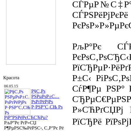
СЃРµР№С‡Р°С
СЃРЅРёРјРє
РєРѕР»Р»РµРє
РљР°Рє СЃ
РєРѕС‚Рѕ
РїСЂРµР·РёРґР
Р±С‹ РіРѕС‚Р
Красота
СѓР¶Рµ РЅР° 
06.05.15
Р§С‚Рѕ
РЅРµРѕР±С…
СЂРµС€РµРЅР
РѕРґРёРјРѕ
Р·РЅР°С‚СЊ Рѕ
Р»СЋРґСЏРј 
РјР°РЅРёРєСЋСЂРµ?
РїСЂРё РїРѕР
РљР°Рє РґР»СЏ
Р¶РµРЅС‰РёРЅС‹, С‚Р°Рє Рё