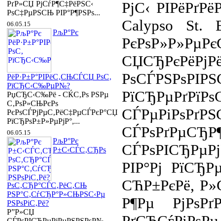
РјС‹ РІРёРґРё
РґР»СЏ РјСѓР¶С‡РёРЅС‹
РѕС‡РµРЅСЊ РІР°Р¶РЅРѕ...
Calypso St.
06.05.15
РљР°Рє
РєРѕР»Р»Рµ
СЏСЂРєРёРјРё
РѕСЃРЅРѕ
РёР·Р±Р°РІРёС‚СЊСЃСЏ РѕС‚
РїСЂС‹С‰РµР№?
РїСЂРµ
РџСЂС‹С‰Рё - СЌС‚Рѕ РЅРµ
С‚РѕР»СЊРєРѕ
СЃРµРіРѕРґРЅ
РєРѕСЃРјРµС‚РёС‡РµСЃРєР°СЏ
РїСЂРѕР±Р»РµРјР°,...
СЃРѕРґРµСЂР¶
06.05.15
РљР°Рє
СЃРѕРІСЂРµРј
Р±С‹СЃС‚СЂРѕ
РІР°Рј РїСЂ
СЋР±РєРё, Р»
РѕС‚СЂР°СЃС‚РёС‚СЊ
РЅР°С‚СѓСЂР°Р»СЊРЅС‹Рµ
Р¶Рµ РјРѕРґ
РЅРѕРіС‚Рё?
Р”Р»СЏ
РґСЂСѓРіРѕР
СЃРѕРІСЂРµРјРµРЅРЅРѕР№