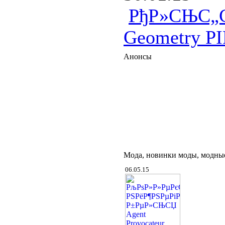
РђР»СЊС„С
Geometry Р
Анонсы
Мода, новинки моды, модны
06.05.15