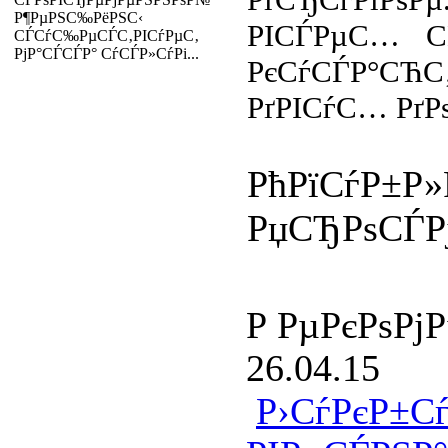
Р¶РµРЅС‰РёРЅС‹
РІСЃРµС… 
СЃСѓС‰РµСЃС‚РІСѓРµС‚
РјР°СЃСЃР° СѓСЃР»СѓРі...
РєСѓСЃР°СЋ
РґРІСѓС… РґР
РћРїСѓР±Р»
РџСЂРѕСЃРј
Р РµРєРѕРј
26.04.15
Р›СѓРєР±Сѓ