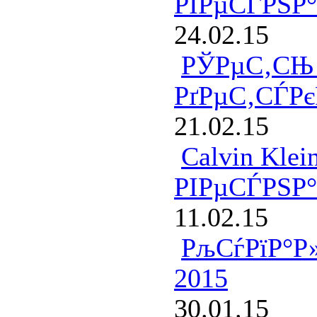
РІРµСЃРЅР°
24.02.15
РЎРµС‚СЊ Z
РґРµС‚СЃРє
21.02.15
Calvin Kle
РІРµСЃРЅР°
11.02.15
РљСѓРїР°Р
2015
30.01.15