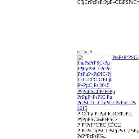
СЂСѓРєРѕРґРµР»СЊРЅРёС†,
08.04.15
РњРѕРґРЅС‹
Р¶РµРЅСЃРєРёРµ
РґРµР»РѕРІС‹Рµ
РєРѕСЃС‚СЋРјС‹ Р»РµС‚Рѕ
2015
Р’СЃРµ РґРµРІСѓС€РєРё,
Р¶РµРЅС‰РёРЅС‹
Р·Р°РґР°СЋС‚СЃСЏ
РІРѕРїСЂРѕСЃРѕРј Рѕ С‚РѕРј,
РєР°РєРѕР№...