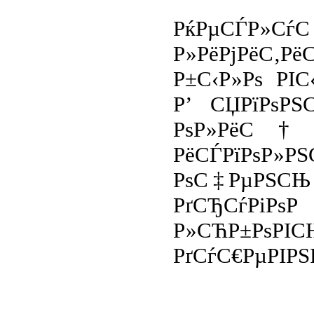
РќРµСЃР»
Р»РёРјРёС‚Р
Р±С‹Р»Рѕ РІС
Р’ СЏРїРѕР
РѕР»РёС†Рµ
РёСЃРїРѕР»Р
РѕС‡РµРЅСЊ 
РґСЂСѓРіРѕ
Р»СЋР±РѕРІ
РґСѓС€РµРІРЅ