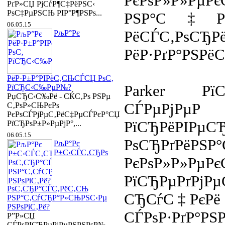
РєРѕР»Р»РµР
РґР»СЏ РјСѓР¶С‡РёРЅС‹
РѕС‡РµРЅСЊ РІР°Р¶РЅРѕ...
РЅР°С‡Р°Р
06.05.15
РёСЃС‚РѕСЂ
РљР°Рє
РёР·РґР°РЅРёС
РёР·Р±Р°РІРёС‚СЊСЃСЏ РѕС‚
Parker Р
РїСЂС‹С‰РµР№?
РџСЂС‹С‰Рё - СЌС‚Рѕ РЅРµ
СЃРµРјР
С‚РѕР»СЊРєРѕ
РєРѕСЃРјРµС‚РёС‡РµСЃРєР°СЏ
РїСЂРёР
РїСЂРѕР±Р»РµРјР°,...
06.05.15
РѕСЂРґРёРЅР
РљР°Рє
Р±С‹СЃС‚СЂРѕ
РєРѕР»Р»Рµ
РїСЂРµРґРј
РѕС‚СЂР°СЃС‚РёС‚СЊ
СЂСѓС‡РєРё Pa
РЅР°С‚СѓСЂР°Р»СЊРЅС‹Рµ
РЅРѕРіС‚Рё?
СЃРѕР·РґР°Р
Р”Р»СЏ
СЃРѕРІСЂРµРјРµРЅРЅРѕР№