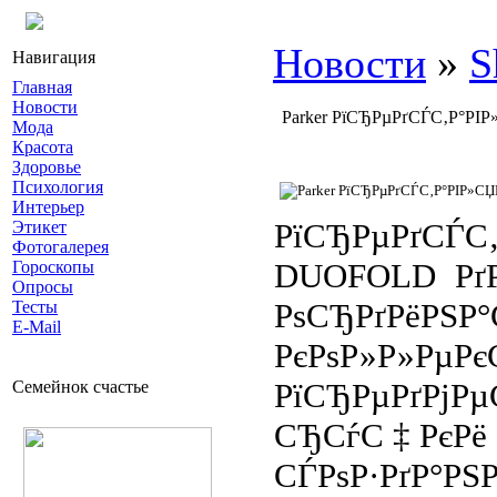
Новости
»
S
Навигация
Главная
Новости
Parker РїСЂРµРґСЃС‚Р°РІ
Мода
Красота
Здоровье
Психология
Интерьер
РїСЂРµРґСЃС
Этикет
Фотогалерея
DUOFOLD РґР
Гороскопы
Опросы
РѕСЂРґРёРЅР
Тесты
E-Mail
РєРѕР»Р»Рµ
РїСЂРµРґРј
Семейнок счастье
СЂСѓС‡РєРё Pa
СЃРѕР·РґР°Р