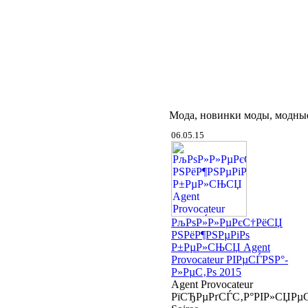
Мода, новинки моды, модны
06.05.15
РљРѕР»Р»РµРєС†РёСЏ
РЅРёР¶РЅРµРіРѕ
Р±РµР»СЊСЏ Agent
Provocateur РІРµСЃРЅР°-
Р»РµС‚Рѕ 2015
Agent Provocateur
РїСЂРµРґСЃС‚Р°РІР»СЏРµ