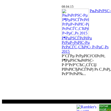
08.04.15
РњРѕРґРЅС‹
Р¶РµРЅСЃРєРёРµ
РґРµР»РѕРІС‹Рµ
РєРѕСЃС‚СЋРјС‹ Р»РµС‚Рѕ
2015
Р’СЃРµ РґРµРІСѓС€РєРё,
Р¶РµРЅС‰РёРЅС‹
Р·Р°РґР°СЋС‚СЃСЏ
РІРѕРїСЂРѕСЃРѕРј Рѕ С‚РѕРј,
РєР°РєРѕР№...
Размещение новостей, статей, фотографий, пресс-релизов и рекламы euromo