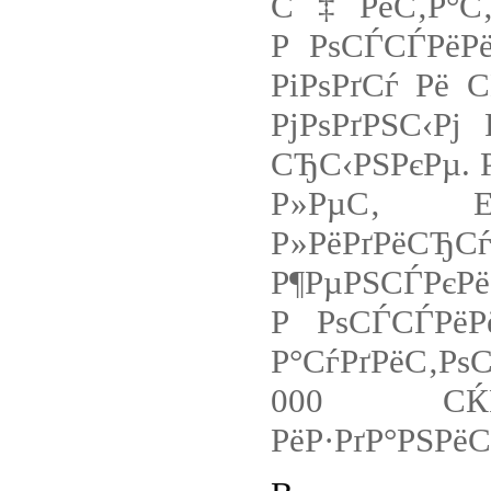
С‡РёС‚Р°С‚
Р РѕСЃСЃРёР
РіРѕРґСѓ Рё 
РјРѕРґРЅС‹Р
СЂС‹РЅРєРµ. 
Р»РµС‚ E
Р»РёРґРёС
Р¶РµРЅСЃРє
Р РѕСЃСЃРёРё
Р°СѓРґРёС‚Р
000 СЌРєР
РёР·РґР°РЅРёС