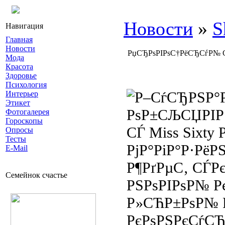
Новости
»
S
Навигация
Главная
Новости
РџСЂРѕРІРѕС†РёСЂСѓР№ СЃ 
Мода
Красота
Здоровье
Психология
Интерьер
Этикет
Фотогалерея
Гороскопы
Опросы
Тесты
E-Mail
Семейнок счастье