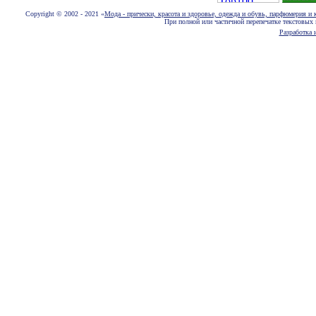
Copyright © 2002 - 2021 «
Мода - прически, красота и здоровье, одежда и обувь, парфюмерия и 
При полной или частичной перепечатке текстовых 
Разработка и