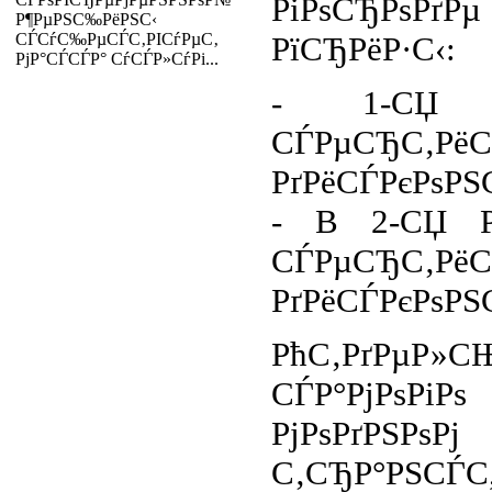
РіРѕСЂРѕРґРµ
Р¶РµРЅС‰РёРЅС‹
СЃСѓС‰РµСЃС‚РІСѓРµС‚
РїСЂРёР·С‹:
РјР°СЃСЃР° СѓСЃР»СѓРі...
- 1-СЏ Р
СЃРµСЂС‚
РґРёСЃРєРѕРЅ
- В 2-СЏ Р
СЃРµСЂС‚Р
РґРёСЃРєРѕРЅ
РћС‚РґРµР»С
СЃР°РјРѕРіРѕ
РјРѕРґРЅРѕР
С‚СЂР°РЅСЃС