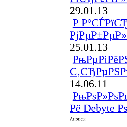
29.01.13
Р Р°СЃРїС
РјРµР±РµР»
25.01.13
РњРµРіРёР
С‚СЂРµРЅРґ
14.06.11
РњРѕР»РѕРґ
Рё Debyte Р
Анонсы