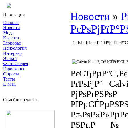
Новости
»
Р
Навигация
Главная
РєРѕРјРїР°
Новости
Мода
Красота
Calvin Klein РјСѓР¶СЃРєР°
Здоровье
Психология
Интерьер
Этикет
Фотогалерея
Гороскопы
РєСЂРµР°С‚Р
Опросы
Тесты
РґРѕРјР° Cal
E-Mail
РјРѕРґРЅРѕ
Семейнок счастье
РІРµСЃРµРЅ
РљРѕР»Р
РЅРµР№Р»Р