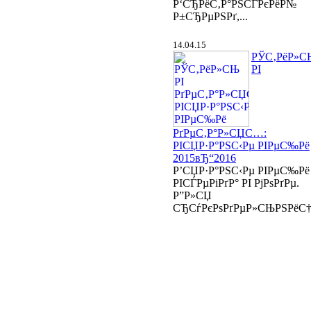
Р‘СЂРёС‚Р°РЅСЃРєРёР№
Р±СЂРµРЅРґ,...
14.04.15
РЎС‚РёР»С
РІ
РґРµС‚Р°Р»СЏС…:
РІСЏР·Р°РЅС‹Рµ РІРµС‰Рё
2015вЂ“2016
Р’СЏР·Р°РЅС‹Рµ РІРµС‰Рё
РІСЃРµРіРґР° РІ РјРѕРґРµ.
Р”Р»СЏ
СЂСѓРєРѕРґРµР»СЊРЅРёС†,