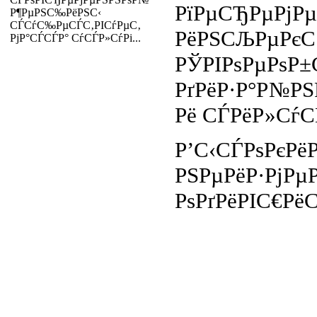
РїРµСЂРµР
Р¶РµРЅС‰РёРЅС‹
СЃСѓС‰РµСЃС‚РІСѓРµС‚
РёРЅСЉРµРєС
РјР°СЃСЃР° СѓСЃР»СѓРі...
РЎРІРѕРµРѕ
РґРёР·Р°Р№РЅР
Рё СЃРёР»Сѓ
Р’С‹СЃРѕ
РЅРµРёР·РјР
РѕРґРёРІС€РёС