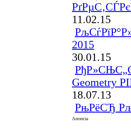
РґРµС‚СЃРє
11.02.15
РљСѓРїР°Р
2015
30.01.15
РђР»СЊС„С
Geometry Р
18.07.13
РњРёСЂ Рљ
Анонсы