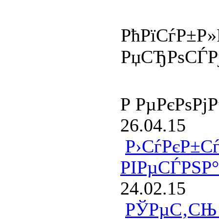
РћРїСѓР±Р»
РџСЂРѕСЃРј
Р РµРєРѕРј
26.04.15
Р›СѓРєР±Сѓ
РІРµСЃРЅР°
24.02.15
РЎРµС‚СЊ Z