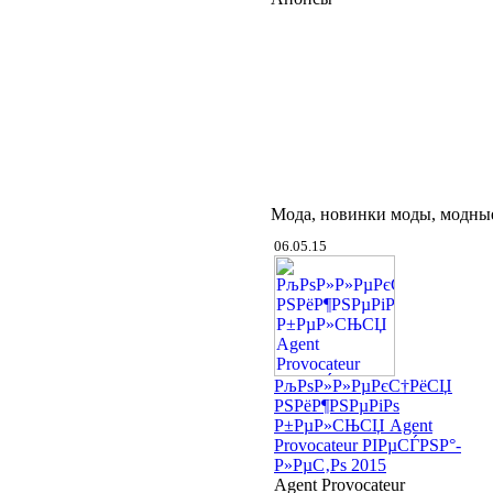
Мода, новинки моды, модны
06.05.15
РљРѕР»Р»РµРєС†РёСЏ
РЅРёР¶РЅРµРіРѕ
Р±РµР»СЊСЏ Agent
Provocateur РІРµСЃРЅР°-
Р»РµС‚Рѕ 2015
Agent Provocateur