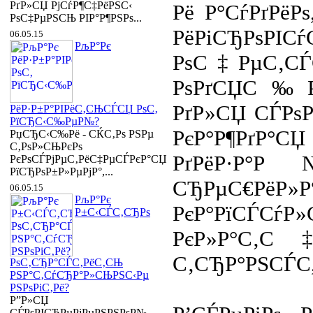
РґР»СЏ РјСѓР¶С‡РёРЅС‹
Рё Р°СѓРґРё
РѕС‡РµРЅСЊ РІР°Р¶РЅРѕ...
РёРіСЂРѕРІ
06.05.15
РљР°Рє
РѕС‡РµС‚СЃ
РѕРґСЏС‰РµР
РґР»СЏ СЃРѕР
РёР·Р±Р°РІРёС‚СЊСЃСЏ РѕС‚
РїСЂС‹С‰РµР№?
РєР°Р¶РґР°С
РџСЂС‹С‰Рё - СЌС‚Рѕ РЅРµ
С‚РѕР»СЊРєРѕ
РґРёР·Р°Р
РєРѕСЃРјРµС‚РёС‡РµСЃРєР°СЏ
РїСЂРѕР±Р»РµРјР°,...
СЂРµС€РёР»
06.05.15
РљР°Рє
РєР°РїСЃСѓР
Р±С‹СЃС‚СЂРѕ
РєР»Р°С‚
С‚СЂР°РЅСЃС
РѕС‚СЂР°СЃС‚РёС‚СЊ
РЅР°С‚СѓСЂР°Р»СЊРЅС‹Рµ
РЅРѕРіС‚Рё?
Р”Р»СЏ
СЃРѕРІСЂРµРјРµРЅРЅРѕР№