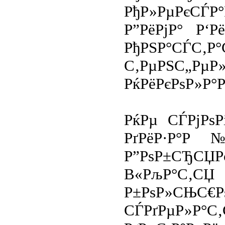
РђР»РµРєСЃР°
Р”РёРјР° Р‘Р
РђРЅР°СЃС‚Р
С‚РµРЅС„Р
РќРёРєРѕР»Р°Р
РќРµ СЃРјРѕ
РґРёР·Р°
Р”РѕР±СЂСЏ
В«РљР°С‚С
Р±РѕР»СЊС€
СЃРґРµР»Р°С