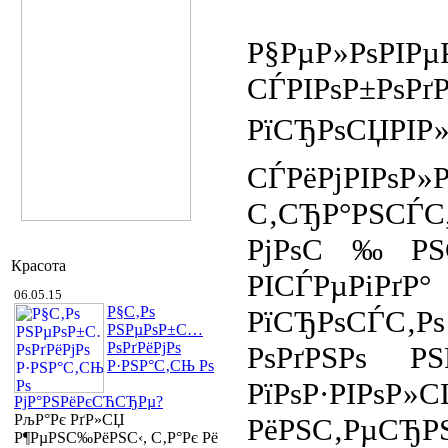
Р§РµР»РѕРІ
СЃРІРѕР
РїСЂРѕСЏ
СЃРёРјРІРѕР»
С‚СЂР°РЅСЃС„
РјРѕС‰РЅС‹
Красота
РІСЃРµРіРґР
06.05.15
Р§С‚Рѕ
РїСЂРѕСЃС‚Р
РЅРµРѕР±С…
РѕРґРёРјРѕ
РѕРґРЅРѕ Р
Р·РЅР°С‚СЊ Рѕ
РїРѕР·РІР
РјР°РЅРёРєСЋСЂРµ?
РљР°Рє РґР»СЏ
РёРЅС‚РµСЂРЅ
Р¶РµРЅС‰РёРЅС‹, С‚Р°Рє Рё