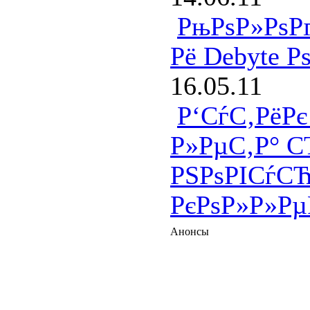
РњРѕР»РѕРґ
Рё Debyte Р
16.05.11
Р‘СѓС‚РёРє
Р»РµС‚Р° 
РЅРѕРІСѓСЋ
РєРѕР»Р»Рµ
Анонсы