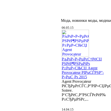
Мода, новинки моды, модны
06.05.15
РљРѕР»Р»РµРєС†РёСЏ
РЅРёР¶РЅРµРіРѕ
Р±РµР»СЊСЏ Agent
Provocateur РІРµСЃРЅР°-
Р»РµС‚Рѕ 2015
Agent Provocateur
РїСЂРµРґСЃС‚Р°РІР»СЏРµ
Soiree.
Р‘СЂРёС‚Р°РЅСЃРєРёР№
Р±СЂРµРЅРґ,...
14.04.15