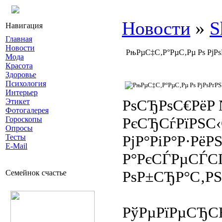
Новости
»
S
Навигация
Главная
Новости
РњРµС‡С‚Р°РµС‚Рµ Рѕ РјРѕ
Мода
Красота
Здоровье
Психология
Интерьер
РѕСЂРѕС€РёР№
Этикет
Фотогалерея
РєСЂСѓРїРЅС
Гороскопы
Опросы
РјР°РіР°Р
Тесты
E-Mail
Р°РєСЃРµС
РѕР±СЂР°С‚РЅР
Семейнок счастье
РўРµРїРµСЂС