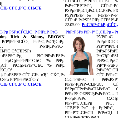
СЃРѕСЃС‚Р°РІР»СЏСЋС‰
Ђ¦
РѕР±СЂР°Р·Р°, СЃРѕР
‚СЊ СЃС‚Р°С‚СЊСЋ
РЅРµРІРµСЂРѕСЏС‚РЅРѕ Рї
РЅРѕРІРѕР№ РєРѕР»Р
СЃРµР·РѕРЅР° РІРµСЃРЅР°-Р
22.05.09
РџСЂРѕС‡РµСЃС
С‹Рµ РЅРѕСЃСЏС‚ Р·РІРµР·РґС‹
РћРґРЅРѕ РїР»Р°С‚СЊРµ -
nim, Rich & Skinny, BROWN
РЎРїРµ
РґР¶РёРЅСЃС‹, РєРѕС‚РѕСЂС‹Рµ
РґРµРІСѓ
ЃСЏС‚ Р·РІРµР·РґС‹.
РєР°Р¶РґС
СЊРїС‚СѓСЂРЅРѕ
РїРѕ-РЅРѕ
РµРЅРЅС‹Рµ, РІС‹РіРѕРґРЅРѕ
Р±СЂРµРЅР
С‡РµСЂРєРёРІР°СЋС‰РёРµ
РёРЅС‚Рµ
ѓСЂСѓ, РїСЂРёРґР°СЋС‰РёРµ
РјР°Р»Рµ
СЌС‚Сѓ
РїР»Р°С‚С
С‡РµРЅРЅРѕСЃС‚СЊ вЂ“ СЌС‚Рѕ
СЃС‚Р
С‹Рµ РґР¶РёРЅСЃС‹?
С„СѓРЅРєС†РёРѕРЅР°Р
‚СЊ СЃС‚Р°С‚СЊСЋ
РїРѕР·РІРѕР»СЏРµ
РЅРµСЃРєРѕР»СЊРєРёС… С
РёР»Рё С€РёСЂРѕРєРёС… Р
Р»РµРіРєРѕ С‚СЂР°РЅ
РїР»Р°С‚СЊРµ РѕС‚
"СЂР°Р±РѕС‡РµРіРѕ",
РїР»Р°С‚СЊСЏ РґР»СЏ 
СЃРІРёРґР°РЅРёСЏ.