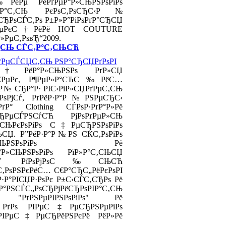
РёРµ РёРґРµР°Р»СЊРЅРѕРіРѕ
·РґР°С‚СЊ РєРѕС‚РѕСЂС‹Р№
СЂРѕСЃС‚Рѕ Р±Р»Р°РіРѕРґР°СЂСЏ
»РµРєС†РёРё HOT COUTURE
»РµС‚РѕвЂ“2009.
‚СЊ СЃС‚Р°С‚СЊСЋ
 РґРµСЃСЏС‚СЊ РЅР°СЂСЏРґРѕРІ
С†РёР°Р»СЊРЅРѕ РґР»СЏ
С€РµРє, Р¶РµР»Р°СЋС‰РёС…
‹Р№ СЂР°Р· РІС‹РіР»СЏРґРµС‚СЊ
РІРѕРјСѓ, РґРёР·Р°Р№РЅРµСЂС‹
ґР° Clothing СЃРѕР·РґР°Р»Рё
СЂРµСЃРЅСѓСЋ РјРѕРґРµР»СЊ
РЅСЊРєРѕРіРѕ С‡РµСЂРЅРѕРіРѕ
ЊСЏ. Р”РёР·Р°Р№РЅ СЌС‚РѕРіРѕ
ёР»СЊРЅРѕРіРѕ Рё
»СЊРЅРѕРіРѕ РїР»Р°С‚СЊСЏ
С‚ СЃ РїРѕРјРѕС‰СЊСЋ
‚РѕРЅРєРёС… С€Р°СЂС„РёРєРѕРІ
·Р°РІСЏР·РѕРє Р±С‹СЃС‚СЂРѕ Рё
СЃС„РѕСЂРјРёСЂРѕРІР°С‚СЊ
 "РґРЅРµРІРЅРѕРіРѕ" Рё
 РґРѕ РІРµС‡РµСЂРЅРµРіРѕ
РІРµС‡РµСЂРёРЅРєРё РёР»Рё