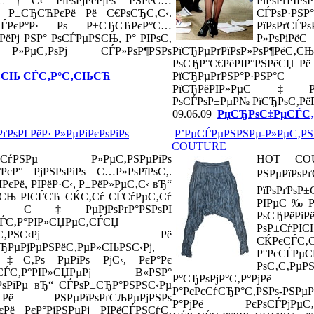
РёС†С‹ РїРѕРјРёРјРѕ РЅРёС…
РїРѕРґР
 Р±СЂСЋРєРё Рё С€РѕСЂС‚С‹.
СЃРѕ
ЃРєР°Р· Рѕ Р±СЂСЋРєР°С…
РїРѕРґСЃ
РёРј РЅР° РѕСЃРµРЅСЊ, Р° РІРѕС‚
Р»РѕРіР
»РµС‚РѕРј СЃР»РѕР¶РЅРѕ
РїСЂРµРґРїРѕР»РѕР¶РёС
РѕСЂР°С€РёРІР°РЅРёСЏ Рё 
‚СЊ СЃС‚Р°С‚СЊСЋ
РїСЂРµРґРЅР°Р·
РїСЂРёРІР»РµС‡РµР
РѕСЃРѕР±РµР№ РїСЂРѕС‚РёРІ
09.06.09
РџСЂРѕС‡РµСЃС
ѕРІ РёР· Р»РµРіРєРѕРіРѕ
Р’РµСЃРµРЅРЅРµ-Р»РµС‚РЅ
COUTURE
°РЅСѓРЅРµ Р»РµС‚РЅРµРіРѕ
HOT COUT
ЃРєР° РјРЅРѕРіРѕ С…Р»РѕРїРѕС‚.
РЅРµРїРѕР
РєРё, РІРёР·С‹, Р±РёР»РµС‚С‹ вЂ“
РїРѕРґРѕ
·СЊ РІСЃСЋ СЌС‚Сѓ СЃСѓРµС‚Сѓ
РІРµС‰Рё
СЂ С‡РµРјРѕРґР°РЅРѕРІ
РѕСЂРё
ЃС‚Р°РІР»СЏРµС‚СЃСЏ
РѕР
РёСЏС‚РЅС‹Рј Рё
СЌРєСЃС‚С
ЂРµРјРµРЅРёС‚РµР»СЊРЅС‹Рј,
Р°РєСЃРµС
‡С‚Рѕ РµРіРѕ РјС‹, РєР°Рє
РѕС‚С‚Рµ
СЃС‚Р°РІР»СЏРµРј В«РЅР°
Р°СЂРѕРјР°С‚Р°Рј
РѕРіРµ вЂ“ СЃРѕР±СЂР°РЅРЅС‹Рµ
Р°РєРєСѓСЂР°С‚РЅРѕ-РЅР
ё РЅРµРїРѕРґСЉРµРјРЅРѕ
Р°РјРё РєРѕСЃРјР
єРё РєР°РјРЅРµРј РІРёСЃРЅСѓС‚