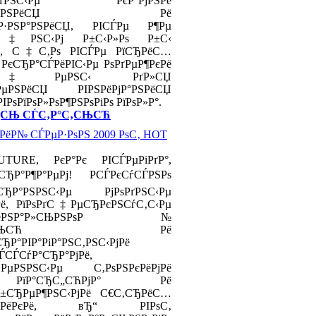
ІРѕРґРЅС‹Рµ РєР°РјРЅРё
Р·РЅР°РЅРёСЏ Рё
РѕР·РЅР°РЅРёСЏ, РІСЃРµ Р¶Рµ
ёС‡РЅС‹Рј Р±С‹Р»Рѕ Р±С‹
‚СЊ, С‡С‚Рѕ РІСЃРµ РїСЂРёС…
РєСЂР°СЃРёРІС‹Рµ РѕРґРµР¶РєРё
РЅР°С‡РµРЅС‹ РґР»СЏ
ЅРёСЏ РІРЅРёРјР°РЅРёСЏ
РѕРїРѕР»РѕР¶РЅРѕРіРѕ РїРѕР»Р°.
‚СЊ СЃС‚Р°С‚СЊСЋ
РёР№ СЃРµР·РѕРЅ 2009 РѕС‚ HOT
URE, РєР°Рє РІСЃРµРіРґР°,
ґСЂР°Р¶Р°РµРј! РСЃРєСѓСЃРЅРѕ
Р±СЂР°РЅРЅС‹Рµ РјРѕРґРЅС‹Рµ
, РїРѕРґС‡РµСЂРєРЅСѓС‚С‹Рµ
РіРёРЅР°Р»СЊРЅРѕР№
±СѓРІСЊСЋ Рё
ЂР°РІР°РіР°РЅС‚РЅС‹РјРё
ЃСЃСѓР°СЂР°РјРё,
РЅРµРЅРЅС‹Рµ С‚РѕРЅРєРёРјРё
Рё РїР°СЂС„СЋРјР° Рё
µР±СЂРµР¶РЅС‹РјРё С€С‚СЂРёС…
µС‚РёРєРё, вЂ“ РІРѕС‚