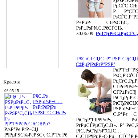
РјРѕРґРЅ
РµСЃС‚СЊ
Р Р°СЃС
РѕСЃС‚Р°РІ
Р±РµР· С€РѕСЂС‚ Р
РѕР±РѕР№С‚РёСЃСЊ.
30.06.09
РџСЂРѕС‡РµСЃС
РўС‹СЃСЏС‡Р° РЅР°СЂСЏРґР
С‡РµРјРѕРґР°РЅР°
РќР°РєР
РѕС‚РїСѓС
РџСѓС‚РµРІ
Красота
СЃРєРІРѕР
06.05.15
СЃР±Рѕ
Р§С‚Рѕ
РїСЂРµРґС
РЅРµРѕР±С…
РїСЂ
РѕРґРёРјРѕ
РЅРµРѕР±С
Р·РЅР°С‚СЊ Рѕ
С‚Р°Рє С
РїСЂР°РІРёР»Рѕ, Рѕ
РјР°РЅРёРєСЋСЂРµ?
РґРµСЃРµСЂС‚В». Р’ РёС‚
РљР°Рє РґР»СЏ
РІС‚РѕСЂРѕРїСЏС… Р
Р¶РµРЅС‰РёРЅС‹, С‚Р°Рє Рё
С‚СЏР¶РµР»С‹Рµ СЃСѓРјР