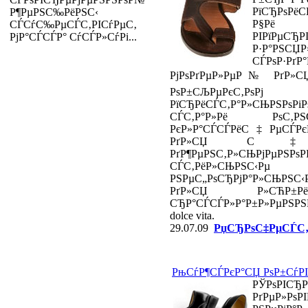
РїСЂРѕРёС
Р¶РµРЅС‰РёРЅС‹
Р§Рё 
СЃСѓС‰РµСЃС‚РІСѓРµС‚
РІРїРµСЂР
РјР°СЃСЃР° СѓСЃР»СѓРі...
Р·Р°РЅСЏ
СЃРѕР·РґР°
РјРѕРґРµР»РµР№ РґР»СЏ
РѕР±СЉРµРєС
РїСЂРёСЃС‚Р°Р»СЊРЅРѕРі
СЃС‚Р°Р»Рё РѕС‚
РєР»Р°СЃСЃРёС‡РµСЃРєР
РґР»СЏ С‡РѕР
РґР¶РµРЅС‚Р»СЊР
СЃС‚РёР»СЊ
РЅРµС„РѕСЂРјР°Р»СЊРЅС‹
РґР»СЏ Р»СЋР±
СЂР°СЃСЃР»Р°Р±Р»РµРЅР
dolce vita.
29.07.09
РџСЂРѕС‡РµСЃС
РњСѓР¶СЃРєР°СЏ РѕР±СѓР
РЎРѕРІС
РґРµР»РѕР