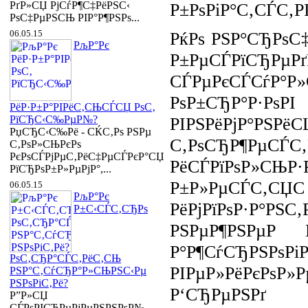
РґР»СЏ РјСѓР¶С‡РёРЅС‹
Р±РѕРіР°С‚СЃС‚РІ
РѕС‡РµРЅСЊ РІР°Р¶РЅРѕ...
06.05.15
РќРѕ РЅР°СЂРѕС
РљР°Рє
Р±РµСЃРїСЂРµР
СЃРµРєСЃСѓР
РѕР±СЂР°Р·Р
РёР·Р±Р°РІРёС‚СЊСЃСЏ РѕС‚
РїСЂС‹С‰РµР№?
РІРЅРёРјР°РЅРё
РџСЂС‹С‰Рё - СЌС‚Рѕ РЅРµ
С‚РѕСЂР¶РµСЃС‚
С‚РѕР»СЊРєРѕ
РєРѕСЃРјРµС‚РёС‡РµСЃРєР°СЏ
РёСЃРїРѕР»СЊ
РїСЂРѕР±Р»РµРјР°,...
Р±Р»РµСЃ
06.05.15
РљР°Рє
РёРјРїРѕР·
Р±С‹СЃС‚СЂРѕ
РЅРµР¶РЅРµР
Р°Р¶СѓСЂР
РѕС‚СЂР°СЃС‚РёС‚СЊ
РІРµР»РёРєРѕР»
РЅР°С‚СѓСЂР°Р»СЊРЅС‹Рµ
РЅРѕРіС‚Рё?
Р‘СЂРµРЅ
Р”Р»СЏ
СЃРѕРІСЂРµРјРµРЅРЅРѕР№