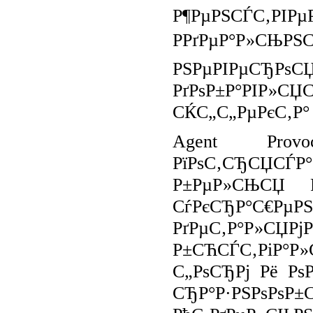
Р¶РµРЅСЃС‚
РРґРµР°
РЅРµРІРµСЂ
РґРѕР±Р°РІР
СЌС„С„РµРєС‚Р° 
Agent Pro
РїРѕС‚СЂСЏСЃ
Р±РµР»СЊСЏ РІ
СѓРєСЂР°С€Рµ
РґРµС‚Р°Р»СЏ
Р±СЋСЃС‚РіР
С„РѕСЂРј Рё Рѕ
СЂР°Р·РЅРѕРѕР