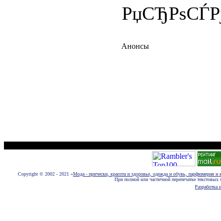
РџСЂРѕСЃРј
Анонсы
Размещение новостей, статей, фотографий, пресс-релизов и рекламы euromo
Copyright © 2002 - 2021 «
Мода - прически, красота и здоровье, одежда и обувь, парфюмерия и 
При полной или частичной перепечатке текстовых 
Разработка и