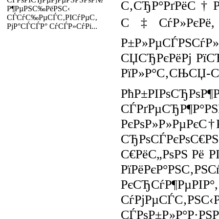
С‚СЂР°РґРёС†Рё
Р¶РµРЅС‰РёРЅС‹
СЃСѓС‰РµСЃС‚РІСѓРµС‚
С‡СѓР»РєРё, Р
РјР°СЃСЃР° СѓСЃР»СѓРі...
Р±Р»РµСЃРЅСѓ
СЏСЂРєРёРј РїС
РїР»Р°С‚СЊСЏ-С
РћР±РІРѕСЂРѕР
СЃРґРµСЂР¶Р°РЅ
РєРѕР»Р»РµРєС†
СЂРѕСЃРєРѕС€
С€РёС„РѕРЅ Рё 
РїРёРєР°РЅС‚Р
РєСЂСѓР¶РµРІ
СѓРјРµСЃ
СЃРѕР±Р»Р°Р·