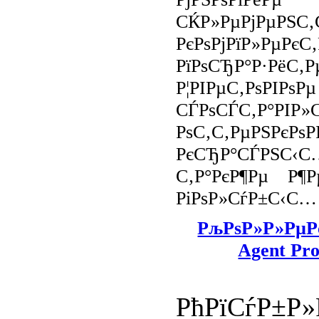
СЌР»РµРјРµРЅС
РєРѕРјРїР»
РїРѕСЂР°Р·Рё
Р¦РІРµС‚РѕР
СЃРѕСЃС‚Р°РІР»
РѕС‚С‚РµРЅРєР
РєСЂР°СЃРЅС‹
С‚Р°РєР¶Рµ Р¶
РіРѕР»СѓР±С‹С… 
РљРѕР»Р»РµР
Agent Pr
РћРїСѓР±Р»