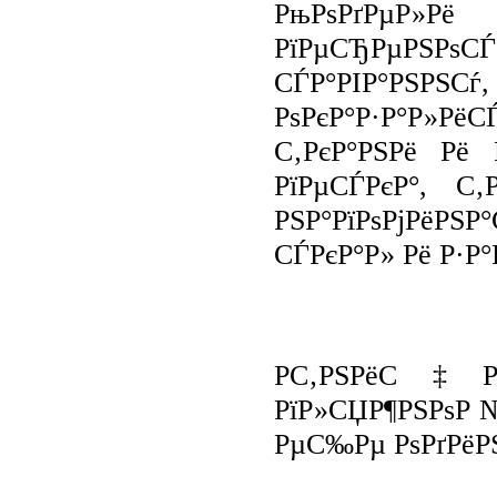
РњРѕРґРµР
РїРµСЂРµРЅР
СЃР°РІР°РЅРЅСѓ,
РѕРєР°Р·Р°Р»
С‚РєР°РЅРё Рё 
РїРµСЃРєР°, С
РЅР°РїРѕРјРёРЅ
СЃРєР°Р» Рё Р·Р
Р­С‚РЅРёС‡Рµ
РїР»СЏР¶РЅРѕР№
РµС‰Рµ РѕРґРёР