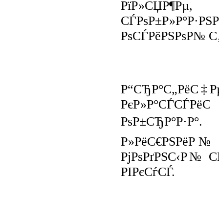
РїР»СЏР¶Рµ, 
СЃРѕР±Р»Р°Р·Р
РѕСЃРёРЅРѕР№ С
Р“СЂР°С„РёС‡Рµ
РєР»Р°СЃСЃР
РѕР±СЂР°Р·Р
Р»РёС€РЅРёР№ С
РјРѕРґРЅС‹Р№ С
РІРєСѓСЃ.