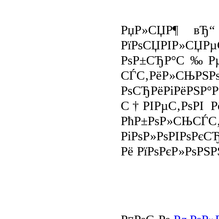
РџР»СЏР¶ вЂ“ 
РїРѕСЏРІР»СЏ
РѕР±СЂР°С‰РµР
СЃС‚РёР»СЊР
РѕСЂРёРіРёРЅ
С†РІРµС‚РѕРІ Р
РћР±РѕР»СЊСЃ
РіРѕР»РѕРІРѕРє
Рё РїРѕРєР»РѕРЅР