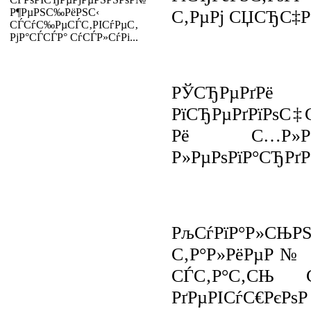
Р¶РµРЅС‰РёРЅС‹
С‚РµРј СЏСЂС‡Р
СЃСѓС‰РµСЃС‚РІСѓРµС‚
РјР°СЃСЃР° СѓСЃР»СѓРі...
РЎСЂРµРґРё 
РїСЂРµРґРїРѕС‡
Рё С…Р»Р°РґР
Р»РµРѕРїР°СЂРґР°
РљСѓРїР°Р»СЊ
С‚Р°Р»РёРµР№ Р
СЃС‚Р°С‚СЊ
РґРµРІСѓС€Рє