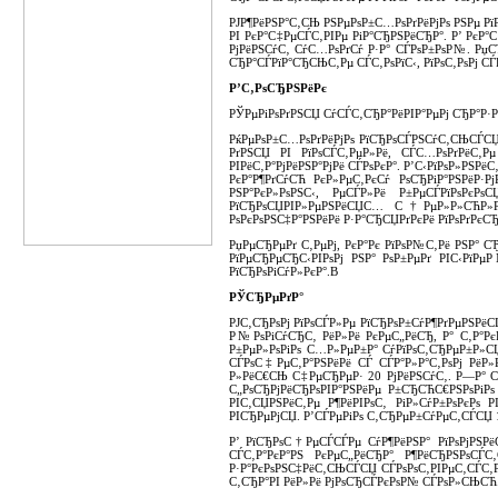
РЈР¶РёРЅР°С‚СЊ РЅРµРѕР±С…РѕРґРёРјРѕ РЅРµ РїР
РІ РєР°С‡РµСЃС‚РІРµ РіР°СЂРЅРёСЂР°. Р’ РєР°
РјРёРЅСѓС‚ СѓС…РѕРґСѓ Р·Р° СЃРѕР±РѕР№. Рџ
СЂР°СЃРїР°СЂСЊС‚Рµ СЃС‚РѕРїС‹, РїРѕС‚РѕРј С
Р’С‚РѕСЂРЅРёРє
РЎРµРіРѕРґРЅСЏ СѓСЃС‚СЂР°РёРІР°РµРј СЂР°Р·
РќРµРѕР±С…РѕРґРёРјРѕ РїСЂРѕСЃРЅСѓС‚СЊСЃСЏ
РґРЅСЏ РІ РїРѕСЃС‚РµР»Рё, СЃС…РѕРґРёС‚Р
РІРёС‚Р°РјРёРЅР°РјРё СЃРѕРєР°. Р’С‹РїРѕР»РЅР
РєР°Р¶РґСѓСЋ РєР»РµС‚РєСѓ РѕСЂРіР°РЅРёР·Рј
РЅР°РєР»РѕРЅС‹, РµСЃР»Рё Р±РµСЃРїРѕРє
РїСЂРѕСЏРІР»РµРЅРёСЏС… С†РµР»Р»СЋР»РёС
РѕРєРѕРЅС‡Р°РЅРёРё Р·Р°СЂСЏРґРєРё РїРѕРґРєС
РџРµСЂРµРґ С‚РµРј, РєР°Рє РїРѕР№С‚Рё РЅР° 
РїРµСЂРµСЂС‹РІРѕРј РЅР° РѕР±РµРґ РІС‹РїРµ
РїСЂРѕРіСѓР»РєР°.В
РЎСЂРµРґР°
РЈС‚СЂРѕРј РїРѕСЃР»Рµ РїСЂРѕР±СѓР¶РґРµРЅРёСЏ
Р№РѕРіСѓСЂС‚ РёР»Рё РєРµС„РёСЂ, Р° С‚Р°РєР
Р±РµР»РѕРіРѕ С…Р»РµР±Р° СѓРїРѕС‚СЂРµР±Р»С
СЃРѕС‡РµС‚Р°РЅРёРё СЃ СЃР°Р»Р°С‚РѕРј РёР»
Р»РёС€СЊ С‡РµСЂРµР· 20 РјРёРЅСѓС‚. Р—Р° С
С„РѕСЂРјРёСЂРѕРІР°РЅРёРµ Р±СЂСЋС€РЅРѕРіРѕ 
РІС‚СЏРЅРёС‚Рµ Р¶РёРІРѕС‚ РіР»СѓР±РѕРєРѕ 
РІСЂРµРјСЏ. Р’СЃРµРіРѕ С‚СЂРµР±СѓРµС‚СЃСЏ 
Р’ РїСЂРѕС†РµСЃСЃРµ СѓР¶РёРЅР° РїРѕРјРЅР
СЃС‚Р°РєР°РЅ РєРµС„РёСЂР° Р¶РёСЂРЅРѕС
Р·Р°РєРѕРЅС‡РёС‚СЊСЃСЏ СЃРѕРѕС‚РІРµС‚СЃС‚Р
С‚СЂР°РІ РёР»Рё РјРѕСЂСЃРєРѕР№ СЃРѕР»СЊСЋ