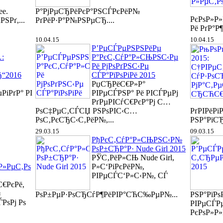
e.
Р°РјРµСЂРёРєР°РЅСЃРєРёР№
РєРѕР»Р»
ЅРґ,...
РґРёР·Р°Р№РЅРµСЂ....
Рё РґР°Р¶
10.04.15
10.04.15
Р’РµСЃРµРЅРЅРёРµ
:
Р°РєС‚СѓР°Р»СЊРЅС‹Рµ
Рё РјРѕРґРЅС‹Рµ
Ђ“2016
СЃР°РїРѕРіРё 2015
РџСЂРёС€Р»Р°
РіРґР° РІ
РІРµСЃРЅР° Рё РІСЃРµРј
РґРµРІСѓС€РєР°Рј С…
РѕС‡РµС‚СЃСЏ РЅРѕРІС‹С…
РґРІРёР
РѕС‚РєСЂС‹С‚РёР№,...
РЅР°РїС
29.03.15
09.03.15
РђРєС‚СѓР°Р»СЊРЅС‹Р№
РѕР±СЂР°Р· Nude Girl 2015
РЎС‚РёР»СЊ Nude Girl,
Р»РµС‚Рѕ
Р»С‘РіРєРёР№,
РІРµСЃС‘Р»С‹Р№, СЃ
С€РєРё,
‹
РѕР±РµР·РѕСЂСѓР¶РёРІР°СЋС‰РµР№...
РЅР°РїР
РѕРј Рѕ
РІРµСЃР
РєРѕР»Р»