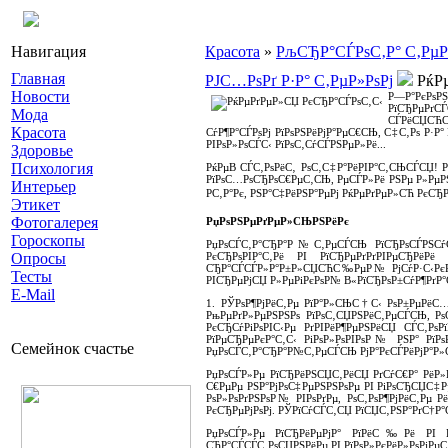
Навигация
Красота
»
РљСЂР°СЃРѕС‚Р° С‚РµР
Главная
РЈС…РѕРґ Р·Р° С‚РµР»РѕРј
РќР
Новости
Р—Р°РєРѕРЅ
РїСЂРµРґС
Мода
СЃРёСЏСЋС‰
Красота
СѓР¶Р°СЃРѕРј РїРѕРЅРёРјР°РµС€СЊ, С‡С‚Рѕ Р·Р
РІРѕР»РѕСЃС‹ РїРѕС‚СѓСЃРЅРµР»Рё...
Здоровье
Психология
РќРµВ СЃС‚РѕРёС‚ РѕС‚С‡Р°РёРІР°С‚СЊСЃСЏ! Р
РїРѕС…РѕСЂРѕС€РµС‚СЊ, РµСЃР»Рё РЅРµ Р»Рµ
Интерьер
РС‚Р°Рє, РЅР°С‡РёРЅР°РµРј РќРµРґРµР»СЋ РєСЂР
Этикет
Фотогалерея
РџРѕРЅРµРґРµР»СЊРЅРёРє
Гороскопы
РџРѕСЃС‚Р°СЂР°Р№С‚РµСЃСЊ РїСЂРѕСЃРЅСѓС
Опросы
РєСЂРѕРІР°С‚Рё РІ РїСЂРµРґРґРІРµСЂРёРё
СЂР°СЃСЃР»Р°Р±Р»СЏСЋС‰РµР№ РјСѓР·С‹РєРё,
Тесты
РІСЂРµРјСЏ Р»РµРіРєРѕР№ В«РїСЂРѕР±СѓР¶РґР
E-Mail
1. РЎРѕР¶РјРёС‚Рµ РїР°Р»СЊС†С‹ РѕР±РµРёС…
РњРµРґР»РµРЅРЅРѕ РїРѕС‚СЏРЅРёС‚РµСЃСЊ, Р
РєСЂСѓРіРѕРІС‹Рµ РґРІРёР¶РµРЅРёСЏ СЃС‚Рѕ
РїРµСЂРµРєР°С‚С‹ РіРѕР»РѕРІРѕР№ РЅР° РїРѕР
Семейнок счастье
РџРѕСЃС‚Р°СЂР°Р№С‚РµСЃСЊ РјР°РєСЃРёРјР°Р»С
РџРѕСЃР»Рµ РїСЂРёРЅСЏС‚РёСЏ РґСѓС€Р° РёР»Р
С€РµРµ РЅР°РјРѕС‡РµРЅРЅРѕРµ РІ РіРѕСЂСЏС‡Рµ
РѕР»РѕРґРЅРѕР№ РІРѕРґРµ, РѕС‚РѕР¶РјРёС‚Рµ
РєСЂРµРјРѕРј. РЎРїСѓСЃС‚СЏ РїСЏС‚РЅР°РґС†Р°С
РџРѕСЃР»Рµ РїСЂРёРµРјР° РїРёС‰Рё РІ Р
СЂР°СЃСЃС‚РѕСЏРЅРёРµ РІ РїРѕР»РєРёР»РѕРјРµС