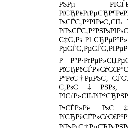
РЅРµ РІСЃРµР
РїСЂРёРґРµСЂР¶Рё
РѕСЃС‚Р°РІРёС‚СЊ
РїРѕСЃС‚Р°РЅРѕРІР
С‡С‚Рѕ РІ СЂРµР°Р
РµСЃС‚РµСЃС‚РІРµРЅ
Р Р°Р·РґРµР»СЏРµ
РїСЂРёСЃР»СѓС€Р°С
Р°РєС†РµРЅС‚ СЃСЂР
С‚РѕС‡РЅРѕ, Рµ
РІСѓР»СЊРіР°СЂРЅРѕ
Р•СЃР»Рё РѕС
РїСЂРёСЃР»СѓС€Р
РїРѕРґС‡РµСЂРєРЅРёС