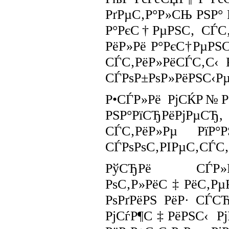
РґРµС‚Р°Р»СЊ РЅР° 
Р°РєС†РµРЅС‚ СЃС‚Р
РёР»Рё Р°РєС†РµРЅС
СЃС‚РёР»РёСЃС‚С‹ 
СЃРѕР±РѕР»РёРЅС‹Рµ
Р•СЃР»Рё РјСЌР№Р
РЅР°РїСЂРёРјРµСЂ
СЃС‚РёР»Рµ РїР°
СЃРѕРѕС‚РІРµС‚СЃС‚
РўСЂРё СЃР»
РѕС‚Р»РёС‡РёС‚Рµ
РѕРґРёРЅ РёР· СЃСЋ
РјСѓР¶С‡РёРЅС‹ РјР