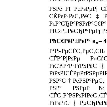
РЅРё РІ РєРѕРµРј 
СЌРєР·РѕС‚РёС‡Р
РєР°СЂР°РЅРґР°С€
РІС‹Р±РёСЂР°РµРј РЅ
РћС€РёР±РєР° в„– 
Р‘Р»РµСЃС‚РµС‚С
СЃР°РјРѕРµ Р»
РїСЂР°Р·РґРЅРёС‡
РїРѕРІСЃРµРґРЅРµРІР
РЅР°С‡РёРЅР°РµС‚
РЅР° РЅРµР№ Р
СЃС‚Р°РЅРѕРІР
РїРѕРґС‡РµСЂРєР