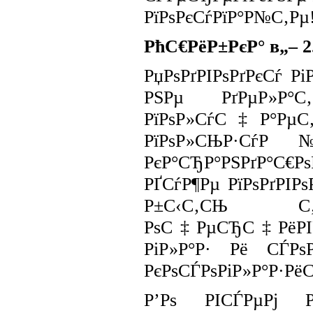
РїРѕРєСѓРїР°Р№С‚Рµ
РћС€РёР±РєР° в„– 
РџРѕРґРІРѕРґРєСѓ Р
РЅРµ РґРµР»Р°
РїРѕР»СѓС‡Р°РµС
РїРѕР»СЊР·СѓР
РєР°СЂР°РЅРґР°С€Рѕ
РҐСѓР¶Рµ РїРѕРґРІРѕ
Р±С‹С‚СЊ С‚Рѕ
РѕС‡РµСЂС‡РёРІР
РіР»Р°Р· Рё СЃР
РєРѕСЃРѕРіР»Р°Р·Рё
Р’Рѕ РІСЃРµРј 