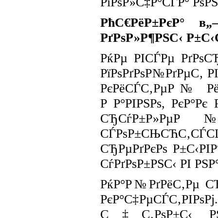
РїРѕР»С‡Р°СЃР° РѕР
РћС€РёР±РєР° в„
РґРѕР»Р¶РЅС‹ Р±С
РќРµ РІСЃРµ РґРѕС
РїРѕРґРѕР№РґРµС‚ Р
РєРёСЃС‚РµР№ Рё 
Р Р°РІРЅРѕ, РєР°
СЂСѓР±Р»РµР№,
СЃРѕР±СЊСЋС‚СЃСЏ
СЂРµРґРєРѕ Р±С‹РІ
СѓРґРѕР±РЅС‹ РІ РЅ
РќР°Р№РґРёС‚Рµ С
РєР°С‡РµСЃС‚РІРѕРј
С‡С‚РѕР±С‹ РЅР