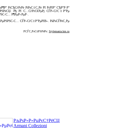
Р¶Р° РіСЂСѓРґРё РїРѕС‡С‚Рё РІ РґРІР° СЂР°Р·Р°
РµРЅРёСЏ. Рђ РІ С…СѓРґС€РµРј СЃР»СѓС‡Р°Рµ
РЅС‹С… Р¶РµР»РµР·.
±РµРЅРЅС‹С… СЃР»СѓС‡Р°РµРІВ». РќРѕСЃРёС‚Рµ
РСЃС‚РѕС‡РЅРёРє:
Stylemania.km.ru
РљРѕР»Р»РµРєС†РёСЏ
Armani Collezioni