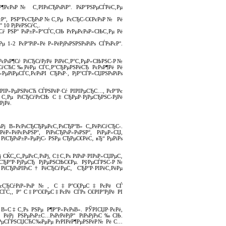
РєРѕР№ С‚РІРѕСЂРѕРіР°. РќР°РЅРµСЃРёС‚Рµ
‚РєР°, РЅР°РєСЂРѕР№С‚Рµ РєСЂС‹С€РєРѕР№ Рё
 10 РјРёРЅСѓС‚.
Сѓ РЅР° РѕР±Р»Р°СЃС‚СЊ РґРµРєРѕР»СЊС‚Рµ Рё
-2 РєР°РїР»Рё Р»РёРјРѕРЅРЅРѕРіРѕ СЃРѕРєР°.
РєРѕР¶Сѓ РіСЂСѓРґРё РїРёС‚Р°С‚РµР»СЊРЅС‹Р№
РІСѓСЋС‰РёРµ СЃС‚Р°СЂРµРЅРёСЋ РєРѕР¶Рё Рё
µРїРµСЃС‚РєРѕРІ СЂРѕР·, РјР°СЃР»СЏРЅРѕРіРѕ
°РІР»РµРЅРёСЋ СЃРЅРёР·Сѓ РІРІРµСЂС…, РєР°Рє
Р№С‚Рµ РіСЂСѓРґСЊ С‡СЂРµР·РјРµСЂРЅС‹РјРё
РјРё.
Рј В«РєРѕСЂСЂРµРєС‚РѕСЂР°В» С„РёРіСѓСЂС‹.
Р»РёРєРѕРЅР°, РїРѕСЂРѕР»РѕРЅР°, РіРµР»СЏ,
 РїСЂРѕР±Р»РµРјС‹ РЅРµ СЂРµС€РёС‚ вЂ“ РµРіРѕ
СЌС„С„РµРєС‚РѕРј, С‡С‚Рѕ РїРѕР·РІРѕР»СЏРµС‚
СЂР°Р·РјРµСЂ РјРµРЅСЊС€Рµ. РўРµСЃРЅС‹Р№
РїСЂРѕРІРѕС†РёСЂСѓРµС‚ СЂР°Р·РІРёС‚РёРµ
µ РѕРєСЂСѓРіР»РѕР№, С‡Р°С€РµС‡РєРё СЃ
ЋСЃС‚, Р° С‡Р°С€РµС‡РєРё СЃРѕ С€РІР°РјРё РІ
В«С‡С‚Рѕ РЅРµ Р¶Р°Р»РєРѕВ». РЎРІСЏР·РєРё,
РёРј РЅРµРѕР±С…РѕРґРёРјР° РїРѕРјРѕС‰СЊ.
С‚РµСЃРЅСЏСЋС‰РµРµ РґРІРёР¶РµРЅРёР№ Рё С…