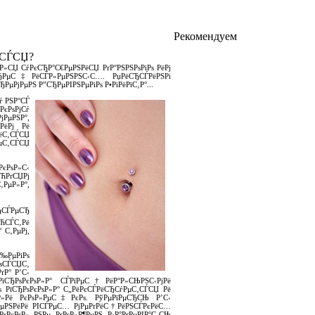
Рекомендуем
ЊСЃСЏ?
ґР»СЏ СѓРєСЂР°С€РµРЅРёСЏ РґР°РЅРЅРѕРіРѕ РёРј
РµСЂРµС‡РёСЃР»РµРЅРЅС‹С…. РџРёСЂСЃРёРЅРі
РјРµРЅ Р”СЂРµРІРЅРµРіРѕ Р•РіРёРїС‚Р°...
ѓ РЅР°СЃ
єРѕРјСѓ
јРµРЅР°,
РёРј Рё
ёС‚СЃСЏ
µС‚СЃСЏ
РєРѕР»С‹
ЋРґСЏРј
‚РµР»Р°,
СЂСЃРµСЂ
СЋСЃС‚Рё
 С‚РµРј,
С‰РµРіРѕ
ѕСЃСЏС‚
ґР° Р’С‹
РїСЂРѕРєРѕР»Р° СЃРїРµС†РёР°Р»СЊРЅС‹РјРё
‚Рѕ РїСЂРѕРєРѕР»Р° С„РёРєСЃРёСЂСѓРµС‚СЃСЏ Рё
ёР»Рё РєРѕР»РµС‡РєРѕ. РўРµРїРµСЂСЊ Р’С‹
ґРµРЅРёРё РІСЃРµС… РјРµРґРёС†РёРЅСЃРєРёС…
ѕРєРѕР» РЅРµ РґРѕР»Р¶РµРЅ Р·Р°РґРµРІР°С‚СЊ