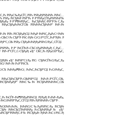
ЌС‚Рѕ РІРµС‰РµСЃС‚РІРѕ РЅРµРјРЅРѕРіРѕ РїРѕС…
‚Рѕ РЅРµ РїСЂРёР·РЅР°Рє Р·Р°РЅРµСЃРµРЅРЅРѕР№
ЂРµРµ Р·Р°Р¶РёРІРµС‚. РџСЂРѕРјС‹РІР°Р№С‚Рµ
Њ РїРµСЂРµРєРёСЃСЊ РІРѕРґРѕСЂРѕРґР° РёР»Рё
µР»Рё РІРѕ РІСЂРµРјСЏ РґРµР·РёРЅС„РµРєС†РёРё
СЊС†Рѕ СЂР°Р·РЅС‹РјРё СѓС‡Р°СЃС‚РєР°РјРё. Р
РёРјР°С‚СЊ РЅРµ СЂРµРєРѕРјРµРЅРґСѓРµС‚СЃСЏ.
µРЅРЅРѕ, Р·Р° РёСЃРєР»СЋС‡РµРЅРёРµРј С‚РµС…
Сѓ РїР»Р°СЃС‚С‹СЂРµРј вЂ“ СЌС‚Рѕ РјРµС€Р°РµС‚
СЏРјРё вЂ“ РёРЅР°С‡Рµ РІС‹ СЂРёСЃРєСѓРµС‚Рµ
ЅСѓ РёР»Рё Р±Р°РЅСЋ.
ѓСЋ РѕРґРµР¶РґСѓ, РєРѕС‚РѕСЂР°СЏ Р±СѓРґРµС‚
 РїРµСЂРѕСЂР°Р»СЊРЅР°СЏ РѕР±Р»Р°СЃС‚СЊ,
 РїСЂРёРµРјР° РїРёС‰Рё РїСЂРѕРІРѕРґРёС‚СЊ
‚Рѕ РѕСЃР»РѕР¶РЅРµРЅРёСЏ. РўРµРј Р±РѕР»РµРµ,
ёС‡РёРІР°РµС‚СЃСЏ РІРѕ РјРЅРѕРіРѕ СЂР°Р·.
РћС€РёР±РєРё, РґРѕРїСѓС‰РµРЅРЅС‹Рµ РїСЂРё
їСЂРё РїРёСЂСЃРёРЅРіРµ Р±СЂРѕРІРµР№ вЂ“
ѕРїСЂР°РІРёРјС‹Р№ РІСЂРµРґ РјРѕР»РѕС‡РЅС‹Рј