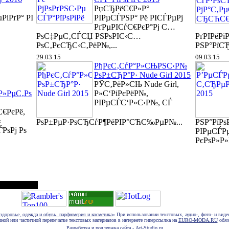
РџСЂРёС€Р»Р°
РіРґР° РІ
РІРµСЃРЅР° Рё РІСЃРµРј
РґРµРІСѓС€РєР°Рј С…
РѕС‡РµС‚СЃСЏ РЅРѕРІС‹С…
РґРІРёР
РѕС‚РєСЂС‹С‚РёР№,...
РЅР°РїС
29.03.15
09.03.15
РђРєС‚СѓР°Р»СЊРЅС‹Р№
РѕР±СЂР°Р· Nude Girl 2015
РЎС‚РёР»СЊ Nude Girl,
Р»РµС‚Рѕ
Р»С‘РіРєРёР№,
РІРµСЃС‘Р»С‹Р№, СЃ
С€РєРё,
‹
РѕР±РµР·РѕСЂСѓР¶РёРІР°СЋС‰РµР№...
РЅР°РїР
РѕРј Рѕ
РІРµСЃР
РєРѕР»Р»
dai@yandex.ru
 здоровье, одежда и обувь, парфюмерия и косметика
»
При использовании текстовых, аудио-, фото- и вид
ной или частичной перепечатке текстовых материалов в интернете гиперссылка на
EURO-MODA.RU
обяз
Разработка и поддержка сайта - Art-Studio.ru