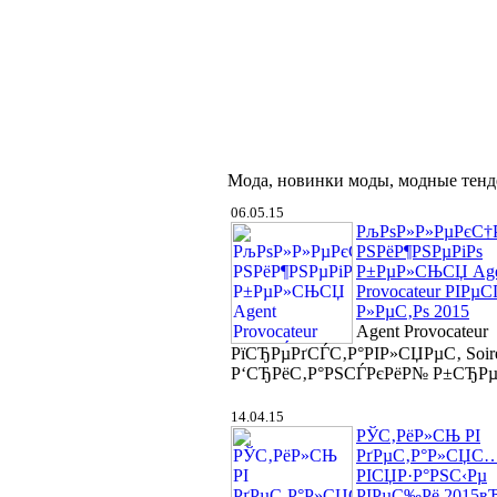
Мода, новинки моды, модные тен
06.05.15
РљРѕР»Р»РµРєС†
РЅРёР¶РЅРµРіРѕ
Р±РµР»СЊСЏ Age
Provocateur РІРµС
Р»РµС‚Рѕ 2015
Agent Provocateur
РїСЂРµРґСЃС‚Р°РІР»СЏРµС‚ Soire
Р‘СЂРёС‚Р°РЅСЃРєРёР№ Р±СЂРµР
14.04.15
РЎС‚РёР»СЊ РІ
РґРµС‚Р°Р»СЏС…
РІСЏР·Р°РЅС‹Рµ
РІРµС‰Рё 2015в