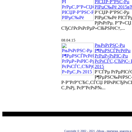
РІСЏР·Р°РЅС‹Рµ
РІРµС‰Рё 2015в
Р’СЏР·Р°РЅС‹Рµ
РІРµС‰Рё РІСЃРµ
РјРѕРґРµ. Р”Р»СЏ
СЂСѓРєРѕРґРµР»СЊРЅРёС†,...
08.04.15
РњРѕРґРЅС‹Рµ
Р¶РµРЅСЃРєРёРµ
РґРµР»РѕРІС‹Рµ
РєРѕСЃС‚СЋРјС‹ 
2015
Р’СЃРµ РґРµРІСѓ
Р¶РµРЅС‰РёРЅС
Р·Р°РґР°СЋС‚СЃСЏ РІРѕРїСЂРѕСЃ
С‚РѕРј, РєР°РєРѕР№...
Размещение новостей, статей, фотографий, пресс-релизов и рекламы euromo
Copyright © 2002 - 2021 «
Мода - прически, красота и