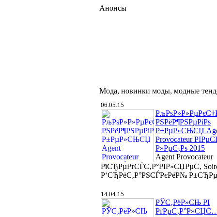
Анонсы
Мода, новинки моды, модные тен
06.05.15
РљРѕР»Р»РµРєС†
РЅРёР¶РЅРµРіРѕ
Р±РµР»СЊСЏ Age
Provocateur РІРµС
Р»РµС‚Рѕ 2015
Agent Provocateur
РїСЂРµРґСЃС‚Р°РІР»СЏРµС‚ Soire
Р‘СЂРёС‚Р°РЅСЃРєРёР№ Р±СЂРµР
14.04.15
РЎС‚РёР»СЊ РІ
РґРµС‚Р°Р»СЏС…