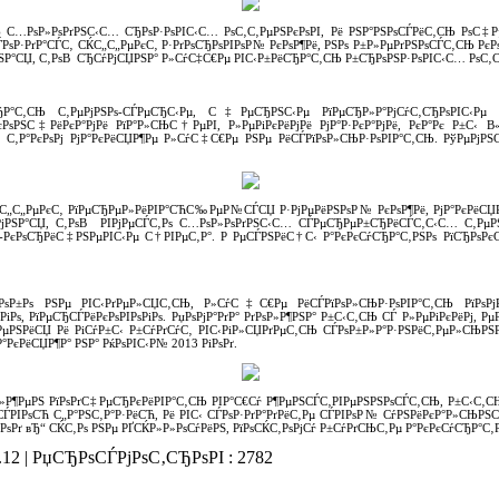
 С…РѕР»РѕРґРЅС‹С… СЂРѕР·РѕРІС‹С… РѕС‚С‚РµРЅРєРѕРІ, Рё РЅР°РЅРѕСЃРёС‚СЊ РѕС‡Р
СЃРѕР·РґР°СЃС‚ СЌС„С„РµРєС‚ Р·РґРѕСЂРѕРІРѕР№ РєРѕР¶Рё, РЅРѕ Р±Р»РµРґРЅРѕСЃС‚СЊ Р
јРЅР°СЏ, С‚РѕВ СЂСѓРјСЏРЅР° Р»СѓС‡С€Рµ РІС‹Р±РёСЂР°С‚СЊ Р±СЂРѕРЅР·РѕРІС‹С… РѕС‚С
ЂР°С‚СЊ С‚РµРјРЅРѕ-СЃРµСЂС‹Рµ, С‡РµСЂРЅС‹Рµ РїРµСЂР»Р°РјСѓС‚СЂРѕРІС‹Рµ 
ѕРЅС‡РёРєР°РјРё РїР°Р»СЊС†РµРІ, Р»РµРіРєРёРјРё РјР°Р·РєР°РјРё, РєР°Рє Р±С‹ В
 С‚Р°РєРѕРј РјР°РєРёСЏР¶Рµ Р»СѓС‡С€Рµ РЅРµ РёСЃРїРѕР»СЊР·РѕРІР°С‚СЊ. РўРµРјРЅ
ЌС„С„РµРєС‚ РїРµСЂРµР»РёРІР°СЋС‰РµР№СЃСЏ Р·РјРµРёРЅРѕР№ РєРѕР¶Рё, РјР°РєРёСЏР
РµРјРЅР°СЏ, С‚РѕВ РІРјРµСЃС‚Рѕ С…РѕР»РѕРґРЅС‹С… СЃРµСЂРµР±СЂРёСЃС‚С‹С… С‚РµР
ѕ-РєРѕСЂРёС‡РЅРµРІС‹Рµ С†РІРµС‚Р°. Р РµСЃРЅРёС†С‹ Р°РєРєСѓСЂР°С‚РЅРѕ РїСЂРѕР
ЃРѕР±Рѕ РЅРµ РІС‹РґРµР»СЏС‚СЊ, Р»СѓС‡С€Рµ РёСЃРїРѕР»СЊР·РѕРІР°С‚СЊ РїРѕРјР
іРѕ, РїРµСЂСЃРёРєРѕРІРѕРіРѕ. РџРѕРјР°РґР° РґРѕР»Р¶РЅР° Р±С‹С‚СЊ СЃ Р»РµРіРєРёРј, Рµ
µРЅРёСЏ Рё РіСѓР±С‹ Р±СѓРґСѓС‚ РІС‹РіР»СЏРґРµС‚СЊ СЃРѕР±Р»Р°Р·РЅРёС‚РµР»СЊРЅРѕ
РєРёСЏР¶Р° РЅР° РќРѕРІС‹Р№ 2013 РіРѕРґ.
Р»Р¶РµРЅ РїРѕРґС‡РµСЂРєРёРІР°С‚СЊ РІР°С€Сѓ Р¶РµРЅСЃС‚РІРµРЅРЅРѕСЃС‚СЊ, Р±С‹С‚СЊ 
ЃРІРѕСЋ С„Р°РЅС‚Р°Р·РёСЋ, Рё РІС‹ СЃРѕР·РґР°РґРёС‚Рµ СЃРІРѕР№ СѓРЅРёРєР°Р»СЊРЅС
 РіРѕРґ вЂ“ СЌС‚Рѕ РЅРµ РҐСЌР»Р»РѕСѓРёРЅ, РїРѕСЌС‚РѕРјСѓ Р±СѓРґСЊС‚Рµ Р°РєРєСѓСЂР
.12
| РџСЂРѕСЃРјРѕС‚СЂРѕРІ :
2782