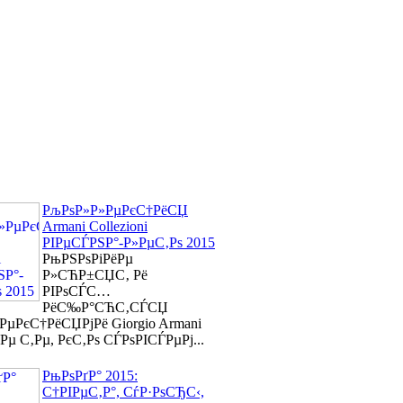
РљРѕР»Р»РµРєС†РёСЏ
Armani Collezioni
РІРµСЃРЅР°-Р»РµС‚Рѕ 2015
РњРЅРѕРіРёРµ
Р»СЋР±СЏС‚ Рё
РІРѕСЃС…
РёС‰Р°СЋС‚СЃСЏ
РµРєС†РёСЏРјРё Giorgio Armani
Рµ С‚Рµ, РєС‚Рѕ СЃРѕРІСЃРµРј...
РњРѕРґР° 2015:
С†РІРµС‚Р°, СѓР·РѕСЂС‹,