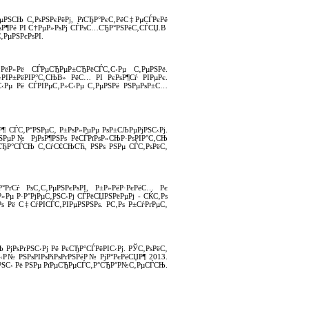
µРЅСЊ С‚РѕРЅРєРёРј, РїСЂР°РєС‚РёС‡РµСЃРєРё
єРѕР¶Рё РІ С†РµР»РѕРј СЃРѕС…СЂР°РЅРёС‚СЃСЏ.В
‚РµРЅРєРѕРІ.
РёР»Рё СЃРµСЂРµР±СЂРёСЃС‚С‹Рµ С‚РµРЅРё.
«РІР±РёРІР°С‚СЊВ» РёС… РІ РєРѕР¶Сѓ РІРµРє.
С‹Рµ Рё СЃРІРµС‚Р»С‹Рµ С‚РµРЅРё РЅРµРѕР±С…
¶ СЃС‚Р°РЅРµС‚ Р±РѕР»РµРµ РѕР±СЉРµРјРЅС‹Рј.
ЅРµР№ РјРѕР¶РЅРѕ РёСЃРїРѕР»СЊР·РѕРІР°С‚СЊ
єСЂР°СЃСЊ С‚СѓС€СЊСЋ, РЅРѕ РЅРµ СЃС‚РѕРёС‚
°РґСѓ РѕС‚С‚РµРЅРєРѕРІ, Р±Р»РёР·РєРёС… Рє
Р»Рµ Р·Р°РјРµС‚РЅС‹Рј СЃРёСЏРЅРёРµРј - СЌС‚Рѕ
 Рё С‡СѓРІСЃС‚РІРµРЅРЅРѕ. Р­С‚Рѕ Р±СѓРґРµС‚
РјРѕРґРЅС‹Рј Рё РєСЂР°СЃРёРІС‹Рј. РЎС‚РѕРёС‚
‹Р№ РЅРѕРІРѕРіРѕРґРЅРёР№ РјР°РєРёСЏР¶ 2013.
°С‚РЅС‹ Рё РЅРµ РїРµСЂРµСЃС‚Р°СЂР°Р№С‚РµСЃСЊ.