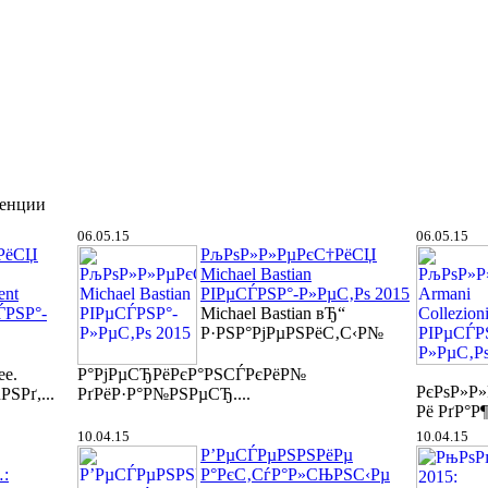
денции
06.05.15
06.05.15
РёСЏ
РљРѕР»Р»РµРєС†РёСЏ
Michael Bastian
nt
РІРµСЃРЅР°-Р»РµС‚Рѕ 2015
ЃРЅР°-
Michael Bastian вЂ“
Р·РЅР°РјРµРЅРёС‚С‹Р№
e.
Р°РјРµСЂРёРєР°РЅСЃРєРёР№
РєРѕР»Р»
ЅРґ,...
РґРёР·Р°Р№РЅРµСЂ....
Рё РґР°Р¶
10.04.15
10.04.15
Р’РµСЃРµРЅРЅРёРµ
:
Р°РєС‚СѓР°Р»СЊРЅС‹Рµ