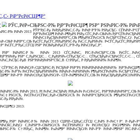
‚С‹ РјР°РєРёСЏР¶Р°
°
РЎС‚РёР»СЊРЅС‹Р№ РјР°РєРёСЏР¶ РЅР° РЅРѕРІС‹Р№ РіРѕР
РЎР°РјС‹Рµ РёРјРµРЅРёС‚С‹Рµ РґРёР·Р°Р№РЅРµСЂС‹ СЃРѕРіР»Р°СЃ
РјР°РєРёСЏР¶ РґРѕР»Р¶РµРЅ РЅРµ СЃС‚РѕР»СЊРєРѕ РјР°СЃРєРёСЂРѕР
РїРѕРґС‡РµСЂРєРёРІР°С‚СЊ Р¶РµРЅСЃРєСѓСЋ РєСЂР°СЃРѕС‚Сѓ. РџСЂ
РѕР»СЊР·РѕРІР°С‚СЊ РµСЃС‚РµСЃС‚РІРµРЅРЅС‹Рµ РѕС‚С‚РµРЅРєРё. Р•СЃС‚РµСЃС‚РІРµРЅ
єР° РѕСЃС‚Р°РµС‚СЃСЏ РЅР° РїСЊРµРґРµСЃС‚Р°Р»Рµ РїРѕС‡РµС‚Р°.
ЏР¶Р° РЅР° РќРѕРІС‹Р№ РіРѕРґ 2013 СЃС‚РѕРёС‚ РІС‹Р±РёСЂР°С‚СЊ РёСЃС…Р
РёРјР°РЅРёРµ РЅР° С‚РµРЅСЏС… С‚РµРјРЅРѕ-СЃРµСЂС‹С… СЃРµСЂРµР±СЂРёСЃС‚С‹С…, С
єРѕС‚РѕСЂС‹РµВ РЅР°РїРѕРјРёРЅР°СЋС‚В С†РІРµС‚ Р·РјРµРёРЅРѕР№ РєРѕР¶Рё.
 СЃР°РјС‹Рј РїРѕРїСѓР»СЏСЂРЅС‹Рј РїСЂРёР·РЅР°РЅ РЅРѕРІРѕРіРѕРґРЅРёР№ РјР°РєРёСЏР¶
СЂС‹Р№ РєР°Рє РёСЃРєСЂРµРЅРЅРёР№ РїРѕРєР»РѕРЅРЅРёРє Р¶РµРЅСЃРєРѕР№ РєСЂР°СЃРѕС‚
СЏР¶Р° РіР»Р°Р· РїРѕРґС‡РµСЂРєРЅСѓР» СЃР»РѕР¶РЅРѕСЃС‚СЊ Рё РїРµСЂРµРјРµРЅС‡РёРІ
 РќРѕРІС‹Р№ РіРѕРґ 2013, РІ РєРѕС‚РѕСЂРѕРј РІРµРєРё Р±СѓРґСѓС‚ РЅР°РїРѕРјРёРЅР°С‚СЊ Р
РѕС‡РЅСѓСЋ, РёСЃРєСѓСЃРёС‚РµР»СЊРЅСѓСЋ Рё РєРѕРІР°СЂРЅСѓСЋ Р¶РµРЅСЃРєСѓСЋ
ЅС‹Рµ РІРµРєРё.
РєРёСЏР¶Сѓ 2013:
¶Рµ РЅР° РќРѕРІС‹Р№ РіРѕРґ 2013 СЏРІР»СЏРµС‚СЃСЏ С‚РѕРЅ Р»РёС†Р°. Р–РµР»Р°С
їРѕСЌС‚РѕРјСѓ С‚РѕРЅР°Р»СЊРЅСѓСЋ РѕСЃРЅРѕРІСѓ Рё РїСѓРґСЂСѓ РЅСѓР¶РЅРѕ РїРѕР
СЊРЅС‹Р№ С†РІРµС‚ РєРѕР¶Рё. РљРѕР¶Р° РІРѕРєСЂСѓРі РіР»Р°Р· РґРѕР»Р¶РЅР° РІС‹Р