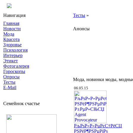
Навигация
Тесты
»
Главная
Новости
Анонсы
Мода
Красота
Здоровье
Психология
Интерьер
Этикет
Фотогалерея
Гороскопы
Опросы
Мода, новинки моды, модны
Тесты
E-Mail
06.05.15
Семейнок счастье
РљРѕР»Р»РµРєС†РёСЏ
РЅРёР¶РЅРµРіРѕ