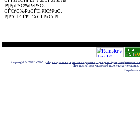
Р¶РµРЅС‰РёРЅС‹
СЃСѓС‰РµСЃС‚РІСѓРµС‚
РјР°СЃСЃР° СѓСЃР»СѓРі...
Размещение новостей, статей, фотографий, пресс-релизов и рекламы euromo
Copyright © 2002 - 2021 «
Мода - прически, красота и здоровье, одежда и обувь, парфюмерия и 
При полной или частичной перепечатке текстовых 
Разработка и