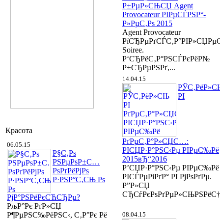
Р±РµР»СЊСЏ Agent
Provocateur РІРµСЃРЅР°-
Р»РµС‚Рѕ 2015
Agent Provocateur
РїСЂРµРґСЃС‚Р°РІР»СЏРµ
Soiree.
Р‘СЂРёС‚Р°РЅСЃРєРёР№
Р±СЂРµРЅРґ,...
14.04.15
РЎС‚РёР»С
РІ
Красота
РґРµС‚Р°Р»СЏС…:
06.05.15
РІСЏР·Р°РЅС‹Рµ РІРµС‰Рё
Р§С‚Рѕ
2015вЂ“2016
РЅРµРѕР±С…
Р’СЏР·Р°РЅС‹Рµ РІРµС‰Рё
РѕРґРёРјРѕ
РІСЃРµРіРґР° РІ РјРѕРґРµ.
Р·РЅР°С‚СЊ Рѕ
Р”Р»СЏ
СЂСѓРєРѕРґРµР»СЊРЅРёС†,
РјР°РЅРёРєСЋСЂРµ?
РљР°Рє РґР»СЏ
Р¶РµРЅС‰РёРЅС‹, С‚Р°Рє Рё
08.04.15