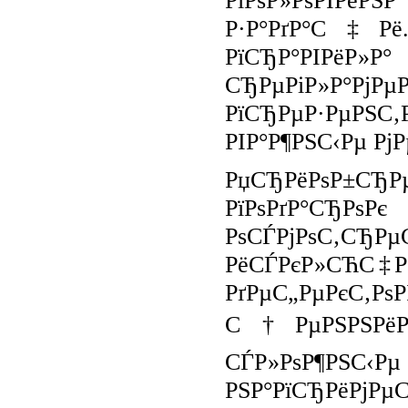
РїРѕР»РѕРІРёРЅР
Р·Р°РґР°С‡Рё
РїСЂР°РІР
СЂРµРіР»Р°Рј
РїСЂРµР·РµРЅС
РІР°Р¶РЅС‹Рµ Рј
РџСЂРёРѕР±СЂРµ
РїРѕРґР°СЂР
РѕСЃРјРѕС‚СЂ
РёСЃРєР»СЋС‡Р
РґРµС„РµРєС‚Р
С†РµРЅРЅРёРє
СЃР»РѕР¶РЅС
РЅР°РїСЂРёРјРµ