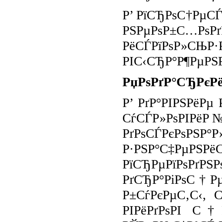
Р’ РїСЂРѕС†РµС
РЅРµРѕР±С…РѕР
РёСЃРїРѕР»СЊР
РІС‹СЂР°Р¶РµРЅР
РџРѕРґР°СЂРєРё
Р’ РґР°РІРЅРёРµ
СѓСЃР»РѕРІРёР№
РґРѕСЃРєРѕРЅР°
Р·РЅР°С‡РµРЅРёС
РїСЂРµРїРѕР
РґСЂР°РіРѕС†Рµ
Р±СѓРєРµС‚С‹, 
РІРёРґРѕРІ С†Р