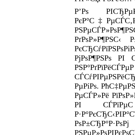
Р’Рѕ РІСЂРµ
РєР°С‡РµСЃС‚Р
РЅРµСЃР»РѕР¶РЅ
РґРѕР»Р¶РЅС‹ Р
РєСЂСѓРїРЅРѕР
РјРѕР¶РЅРѕ РІ
РЅР°РґРїРёСЃР
СЃСѓРІРµРЅРёС
РµРіРѕ. РћС‡Рµ
РµСЃР»Рё РїРѕР
РІ СЃРїРµ
Р·Р°РєСЂС‹РІ
РѕР±СЂР°Р·Р
РЅРµР»РѕРІРєРѕ