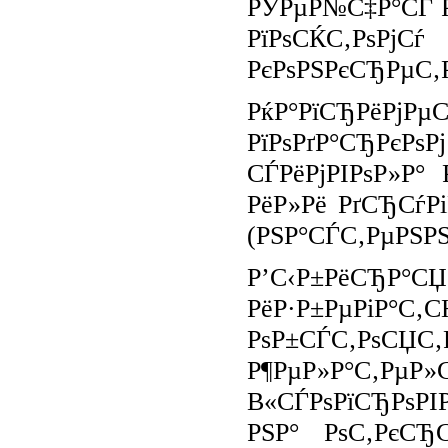
РЎРµР№С‡Р°СЃ Рї
РїРѕСЌС‚РѕРјСѓ
РєРѕРЅРєСЂРµС‚
РќР°РїСЂРёРјРµ
РїРѕРґР°СЂРєР
СЃРёРјРІРѕР»Р°
РёР»Рё РґСЂСѓРі
(РЅР°СЃС‚РµРЅРЅ
Р’С‹Р±РёСЂР°
РёР·Р±РµРі
РѕР±СЃС‚Рѕ
Р¶РµР»Р°С‚Р
В«СЃРѕРїСЂРѕРІ
РЅР° РѕС‚РєС