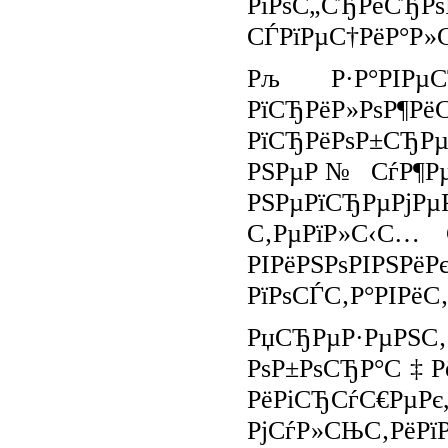
РіРѕС„СЂРёСЂР
СЃРїРµС†РёР°Р»С
Рљ Р·Р°РІРµСЂ
РїСЂРёР»РѕР¶Рё
РїСЂРёРѕР±СЂРµ
РЅРµР№ СѓР¶Рµ 
РЅРµРїСЂРµРјРµ
С‚РµРїР»С‹С…
РІРёРЅРѕРІРЅР
РїРѕСЃС‚Р°РІРёС
РџСЂРµР·РµРЅ
РѕР±РѕСЂР°С‡Рё
РёРіСЂСѓС€РµР
РјСѓР»СЊС‚РёР