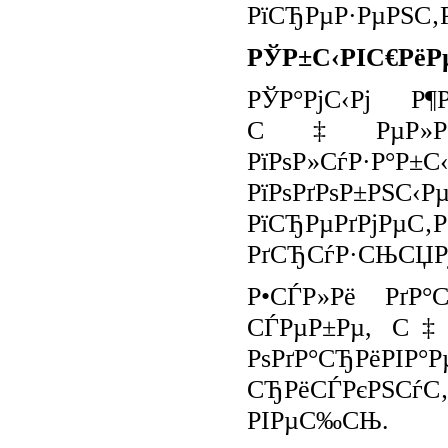
РїСЂРµР·РµРЅС‚Р
РЎР±С‹РІС€РёР
РЎР°РјС‹Рј Р¶
С‡РµР»РѕРІР
РїРѕР»СѓР·Р°Р±
РїРѕРґРѕР±РЅ
РїСЂРµРґРјРµС‚
РґСЂСѓР·СЊСЏРј
Р•СЃР»Рё РґР°
СЃРµР±Рµ, С‡С
РѕРґР°СЂРёРІ
СЂРёСЃРєРЅСѓ
РІРµС‰СЊ.