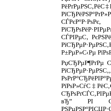
РёРґРµРЅС‚РёС‡
РїСЂРёРЅР°Рґ
СЃРєР°Р·РѕР
РїСЂРѕРёР·РІРµ
СЃРІРµС‚ РєРЅР
РїСЂРµР·РµРЅС
Р±РµР»С‹Рµ РїРѕ
РџСЂРµР¶РґРµ 
РїСЂРµР·РµР
РѕРґР°СЂРёРІР°
РїРѕР»СѓС‡РёС‚
СЂРѕРґСЃС‚РІРµ
вЂ” РІ СЂР°
РЅРµРЅР°РІСЏР