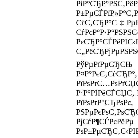
РіР°СЂР°РЅС
Р±РµСЃРїР»Р°С
СѓС‚СЂР°С‡РµР
СѓРєР°Р·Р°РЅ
РєСЂР°СЃРёРІС
С„РёСЂРјРµРЅРЅ
РўРµРїРµСЂСЊ 
Р¤Р°РєС‚СѓСЂР
РїРѕРґС…РѕРґСЏ
Р·Р°РІРёСЃСЏС‚ 
РїРѕРґР°СЂРѕ
РЅРµРєРѕС‚РѕСЂ
РјСѓР¶СЃРєР
РѕР±РµСЂС‚С‹