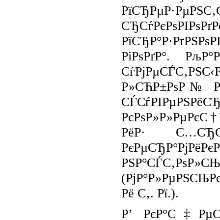
РїСЂРµР·РµРЅС‚
СЂСѓРєРѕРІ
РїСЂР°Р·РґРЅРѕ
РіРѕРґР°. Рљ
СѓРјРµСЃС‚РЅС‹
Р»СЋР±РѕР№ Рє
СЃСѓРІРµРЅРёСЂ
РєРѕР»Р»РµРєС†Р
РёР· С…СЂСѓ
РєРµСЂР°РјР
РЅР°СЃС‚РѕР
(РјР°Р»РµРЅСЊР
Рё С‚. Рї.).
Р’ РєР°С‡РµСЃС