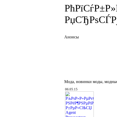
РћРїСѓР±Р»
РџСЂРѕСЃРј
Анонсы
Мода, новинки моды, модны
06.05.15