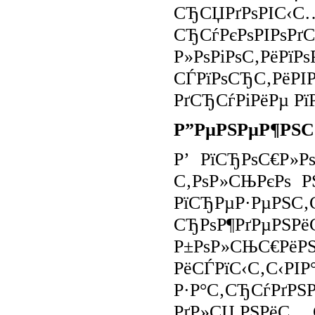
СЂСЏРґРѕРІ
СЂСѓРєРѕРІРѕРґ
Р»РѕРіРѕС‚РёРїР
СЃРїРѕСЂС‚Рё
РґСЂСѓРіРёРµ Рї
Р”РµРЅРµР¶РЅС
Р’ РїСЂРѕС€Р»Р
С‚РѕР»СЊРєРѕ Р
РїСЂРµР·РµРЅ
СЂРѕР¶РґРµРЅРё
Р±РѕР»СЊС€РёР
РёСЃРїС‹С‚С‹Р
Р·Р°С‚СЂСѓРґРЅ
РґР»СЏ РЅРёС… 