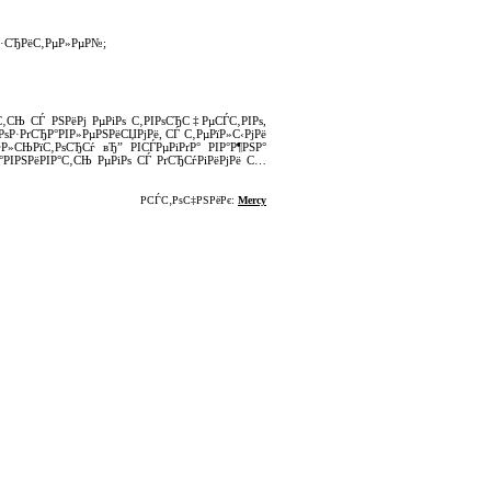
 Р·СЂРёС‚РµР»РµР№;
С‚СЊ СЃ РЅРёРј РµРіРѕ С‚РІРѕСЂС‡РµСЃС‚РІРѕ,
їРѕР·РґСЂР°РІР»РµРЅРёСЏРјРё, СЃ С‚РµРїР»С‹РјРё
Р»СЊРїС‚РѕСЂСѓ вЂ” РІСЃРµРіРґР° РІР°Р¶РЅР°
°РІРЅРёРІР°С‚СЊ РµРіРѕ СЃ РґСЂСѓРіРёРјРё С…
РСЃС‚РѕС‡РЅРёРє:
Mercy