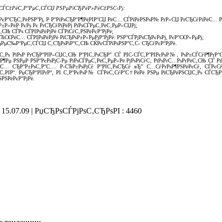
Рµ СЃС‡РёС‚Р°РµС‚СЃСЏ РЅРµРїСЂРёР»РёС‡РЅС‹Рј:
є РєР°СЂС‚РёРЅР°Рј, Р·Р°РіРѕСЂР°Р¶РёРІР°СЏ РёС… СЃРїРёРЅРѕР№ РґР»СЏ РґСЂСѓРіРёС…
±Р»РёР·РєРѕ Рє РґСЂСѓРіРёРј РїРѕСЃРµС‚РёС‚РµР»СЏРј;
С‚СЊ СЃРѕ СЃРІРѕРёРјРё СЃРїСѓС‚РЅРёРєР°РјРё;
ЋС€РёС… СЃРІРѕРёРјРё РїСЂРѕР±Р»РµРјР°РјРё: РЅР°СЃРјРѕСЂРєРѕРј, РєР°С€Р»РµРј;
СЂРµС‰Р°РµС‚СЃСЏ С‚СЂРѕРіР°С‚СЊ СЌРєСЃРїРѕРЅР°С‚С‹ СЂСѓРєР°РјРё.
С‚Рѕ РїРѕР·РґСЂР°РІР»СЏС‚СЊ Р°РІС‚РѕСЂР° СЃ РІС‹СЃС‚Р°РІРєРѕР№, РѕР±СЃСѓР¶РґР°
Р°Р¶Рµ РЅРµР·РЅР°РєРѕРјС‹Рµ РїРѕСЃРµС‚РёС‚РµР»Рё РјРѕРіСѓС‚ РїРѕРґС…РѕРґРёС‚СЊ СЃ Р
С‹С… СЂР°Р±РѕС‚Р°С…. Р›СЋР±РѕРјСѓ Р°РІС‚РѕСЂСѓ вЂ” С…СѓРґРѕР¶РЅРёРєСѓ, СЃРєСѓ
С‚РІР°. РџСЂР°РІРґР°, РІ С‚Р°РєРѕР№ СЃРёС‚СѓР°С†РёРё РЅРµ РїСЂРёРЅСЏС‚Рѕ СЃСЂР
РЅРёРєР°РјРё.
:
15.07.09
| РџСЂРѕСЃРјРѕС‚СЂРѕРІ :
4460