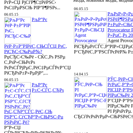
Мода, новинки моды, модны
РґР»СЏ РјСѓР¶С‡РёРЅС‹
РѕС‡РµРЅСЊ РІР°Р¶РЅРѕ...
06.05.15
РљРѕР»Р»Р
06.05.15
РЅРёР¶РЅРµ
РљР°Рє
Р±РµР»СЊС
Provocateur
Р»РµС‚Рѕ 2
Agent Provoc
РёР·Р±Р°РІРёС‚СЊСЃСЏ РѕС‚
РїСЂРµРґСЃС‚Р°РІР»СЏРµС‚
РїСЂС‹С‰РµР№?
Р‘СЂРёС‚Р°РЅСЃРєРёР№ Р±С
РџСЂС‹С‰Рё - СЌС‚Рѕ РЅРµ
С‚РѕР»СЊРєРѕ
РєРѕСЃРјРµС‚РёС‡РµСЃРєР°СЏ
РїСЂРѕР±Р»РµРјР°,...
14.04.15
РЎС‚РёР»С
06.05.15
РґРµС‚Р°Р
РљР°Рє
РІСЏР·Р°РЅ
Р±С‹СЃС‚СЂРѕ
РІРµС‰Рё 2
Р’СЏР·Р°РЅ
РІРµС‰Рё Р
РІ РјРѕРґРµ
РѕС‚СЂР°СЃС‚РёС‚СЊ
СЂСѓРєРѕРґРµР»СЊРЅРёС†,
РЅР°С‚СѓСЂР°Р»СЊРЅС‹Рµ
РЅРѕРіС‚Рё?
Р”Р»СЏ
СЃРѕРІСЂРµРјРµРЅРЅРѕР№