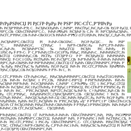
РґРµРЅРёСЏ РІ РјСѓР·РµРµ Рё РЅР° РІС‹СЃС‚Р°РІРєРµ
Рѕ РїСЂР°РІРёР»Р°Рј С…РѕСЂРѕС€РµРіРѕ С‚РѕРЅР°, РїРѕСЃРµС‚РёС‚РµР»СЊ РјСѓР·РµСЏ,
ёРІР°С‚СЊ СЌРєСЃРїРѕРЅР°С‚С‹, РґРѕР»Р¶РµРЅ РїСЂРѕР№С‚Рё РІ РіР°СЂРґРµСЂРѕ
 РѕСЃС‚Р°РІРёС‚СЊ Р±РѕР»СЊС€СѓСЋ РїРѕРєР»Р°Р¶Сѓ (СЃСѓРјРєРё, РїРѕСЂС‚С„РµР»Рё, РїР°Р
ЅС‚РёСЂРѕРІР°С‚СЊСЃСЏ РІ Р±РѕР»СЊС€РёС… РјСѓР·РµСЏС… Рё РЅР°
ІРєР°С… РїРѕРјРѕРіСѓС‚ СЃРїРµС†РёР°Р»СЊРЅС‹Рµ РєР°С‚Р°Р»РѕРіРё-
ѕРґРёС‚РµР»Рё, РїСЂРѕРґР°СЋС‰РёРµСЃСЏ РїСЂРё РІС…РѕРґРµ РІ
С‡РЅС‹Рµ Р·Р°Р»С‹. Р’ С‚Р°РєРѕРј СЃР»СѓС‡Р°Рµ РЅРµС‚ РЅРµРѕР±С…РѕРґРёРјРѕСЃС‚Рё
СЊСЃСЏ СѓРІРёРґРµС‚СЊ РІСЃРµ СЃСЂР°Р·Сѓ Р·Р° РІСЂРµРјСЏ РѕРґРЅРѕРіРѕ
ЅРёСЏ. Р›СѓС‡С€Рµ РІСЃРµРіРѕ РІС‹Р±СЂР°С‚СЊ РєР°РєРѕР№-Р»РёР±Рѕ РѕРґРёРЅ
РёРјР°С‚РµР»СЊРЅРѕ РѕР·РЅР°РєРѕРјРёС‚СЊСЃСЏ СЃ РµРіРѕ СЌРєСЃРїРѕРЅР°С‚Р°РјРё. Р’
‰РµРµ РїРѕСЃРµС‰РµРЅРёРµ РјСѓР·РµСЏ РёР»Рё РІС‹СЃС‚Р°РІРєРё РјРѕР¶РЅРѕ
ЃРјРѕС‚СЂРµС‚СЊ РґСЂСѓРіРѕР№ Р·Р°Р» Рё С‚. Рґ.
ІС‹СЃС‚Р°РІРєРё СЃР»РµРґСѓРµС‚ РїРµСЂРµРґРІРёРіР°С‚СЊСЃСЏ Р±РµСЃС€СѓРјРЅРѕ.
Р°С‚СЊ РёР»Рё РєСЂРёС‡Р°С‚СЊ, РїРѕРґР·С‹РІР°СЏ Р·РЅР°РєРѕРјРѕРіРѕ РёР»Рё
. РџСЂРёР·РЅР°РєРѕРј РґСѓСЂРЅРѕРіРѕ С‚РѕРЅР° С‚Р°РєР¶Рµ СЃС‡РёС‚Р°РµС‚СЃСЏ
 РёР»Рё РєСЂРёС‚РёС‡РµСЃРєРёРµ Р·Р°РјРµС‡Р°РЅРёСЏ, РІС‹СЃРєР°Р·Р°РЅРЅС‹Рµ РІ
ёР№ РёР»Рё РёС… Р°РІС‚РѕСЂРѕРІ. РќР°СЃС‚РѕСЏС‰РёР№ С†РµРЅРёС‚РµР»СЊ Рё
РЅРµ СЃС‚Р°РЅРµС‚ РґРµРјРѕРЅСЃС‚СЂРёСЂРѕРІР°С‚СЊ СЌСЂСѓРґРёС†РёСЋ Рё
РІСЃРµРј РїРѕРґС…РѕРґСЏС‰РµРј РґР»СЏ СЌС‚РѕРіРѕ РјРµСЃС‚Рµ, РєР°Рє РјСѓР·РµР№. Р
РµРґРµРЅРёРё, РµРіРѕ РёСЃС‚РѕСЂРёРё Рё Р°РІС‚РѕСЂРµ вЂ” Р·Р°РґР°С‡Р° СЌРєСЃРєСѓС
СѓРі СЃ РґСЂСѓРіРѕРј РЅРµСЃРєРѕР»СЊРєРёРјРё Р·Р°РјРµС‡Р°РЅРёСЏРјРё. РќРѕ РґРµР»Р°
їРѕРєРѕРёС‚СЊ СЃС‚РѕСЏС‰РёС… СЂСЏРґРѕРј.
°РєРѕРјРёС‚СЊСЃСЏ СЃ РєР°РєРёРј-Р»РёР±Рѕ СЌРєСЃРїРѕРЅР°С‚РѕРј, РЅРµ РЅСѓР¶РЅР
РІСЃРµРіРѕ РґРѕР¶РґР°С‚СЊСЃСЏ, РєРѕРіРґР° РѕРЅ, Р·Р°РєРѕРЅС‡РёРІ РѕСЃРјРѕС‚СЂ, Р
Р»Рё РІС‹СЃС‚Р°РІРѕС‡РЅС‹Рµ СЌРєСЃРїРѕРЅР°С‚С‹ СЃС‚СЂРѕРіРѕ РІРѕСЃРїСЂРµС‰
Р°СЋС‚ СЃРїРµС†РёР°Р»СЊРЅС‹Рµ С‚Р°Р±Р»РёС‡РєРё, РёРјРµСЋС‰РёРµСЃСЏ РІ РєР°Р¶Рґ
‚Р»СЏСЂР°Рј СЌРєСЃРїРѕРЅР°С‚РѕРІ.